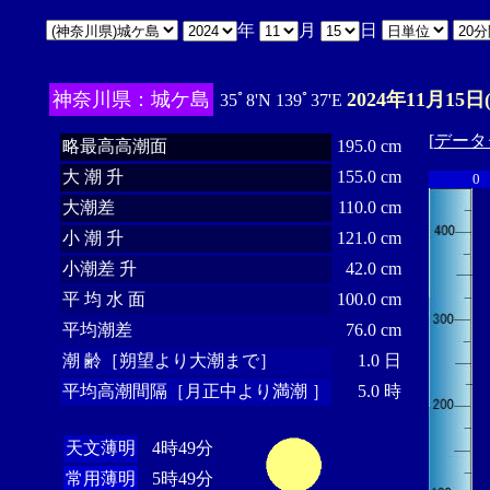
年
月
日
神奈川県：城ケ島
2024年11月15日
35ﾟ8'N 139ﾟ37'E
[
データ
略最高高潮面
195.0 cm
大 潮 升
155.0 cm
0
大潮差
110.0 cm
小 潮 升
121.0 cm
小潮差 升
42.0 cm
平 均 水 面
100.0 cm
平均潮差
76.0 cm
潮 齢［朔望より大潮まで］
1.0 日
平均高潮間隔［月正中より満潮 ］
5.0 時
天文薄明
4時49分
常用薄明
5時49分