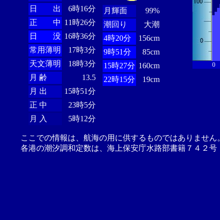
日 出
6時16分
月輝面
99%
正 中
11時26分
潮回り
大潮
日 没
16時36分
4時20分
156cm
常用薄明
17時3分
9時51分
85cm
天文薄明
18時3分
0
15時27分
160cm
月 齢
13.5
22時15分
19cm
月 出
15時51分
正 中
23時5分
月 入
5時12分
ここでの情報は、航海の用に供するものではありません
各港の潮汐調和定数は、海上保安庁水路部書籍７４２号