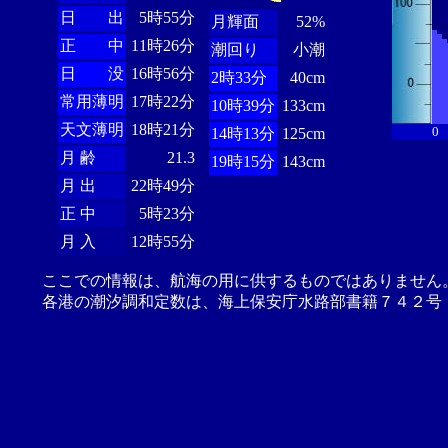
日 出
5時55分
月輝面
52%
正 中
11時26分
潮回り
小潮
日 没
16時56分
2時33分
40cm
常用薄明
17時22分
10時39分
133cm
天文薄明
18時21分
0
14時13分
125cm
月 齢
21.3
19時15分
143cm
月 出
22時49分
正 中
5時23分
月 入
12時55分
ここでの情報は、航海の用に供するものではありません
各港の潮汐調和定数は、海上保安庁水路部書籍７４２号