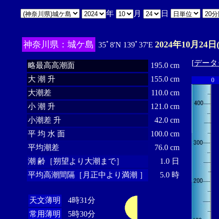
年
月
日
神奈川県：城ケ島
2024年10月24日
35ﾟ8'N 139ﾟ37'E
[
データ
略最高高潮面
195.0 cm
大 潮 升
155.0 cm
0
大潮差
110.0 cm
小 潮 升
121.0 cm
小潮差 升
42.0 cm
平 均 水 面
100.0 cm
平均潮差
76.0 cm
潮 齢［朔望より大潮まで］
1.0 日
平均高潮間隔［月正中より満潮 ］
5.0 時
天文薄明
4時31分
常用薄明
5時30分