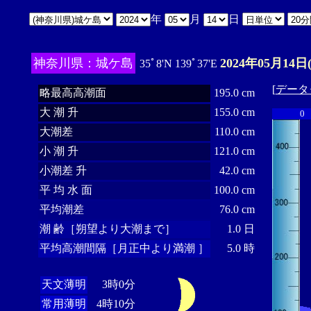
年
月
日
神奈川県：城ケ島
2024年05月14日
35ﾟ8'N 139ﾟ37'E
[
データ
略最高高潮面
195.0 cm
大 潮 升
155.0 cm
0
大潮差
110.0 cm
小 潮 升
121.0 cm
小潮差 升
42.0 cm
平 均 水 面
100.0 cm
平均潮差
76.0 cm
潮 齢［朔望より大潮まで］
1.0 日
平均高潮間隔［月正中より満潮 ］
5.0 時
天文薄明
3時0分
常用薄明
4時10分