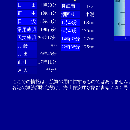
日 出
4時38分
月輝面
37%
正 中
11時38分
潮回り
小潮
日 没
18時38分
1時43分
108cm
常用薄明
19時6分
6時46分
135cm
天文薄明
20時17分
0
14時37分
27cm
月 齢
5.9
22時36分
125cm
月 出
9時48分
正 中
17時11分
月 入
**:**
ここでの情報は、航海の用に供するものではありません
各港の潮汐調和定数は、海上保安庁水路部書籍７４２号