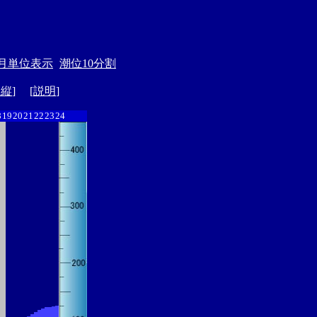
月単位表示
潮位10分割
ド縦
] [
説明
]
8
19
20
21
22
23
24