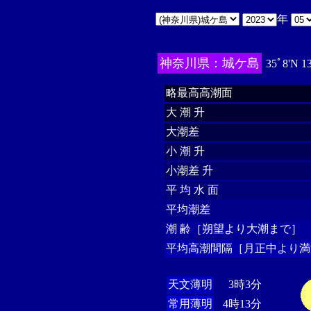
年
神奈川県：城ケ島
35ﾟ8'N 1
略最高高潮面
大 潮 升
大潮差
小 潮 升
小潮差 升
平 均 水 面
平均潮差
潮 齢［朔望より大潮まで］
平均高潮間隔［月正中より満
天文薄明
3時3分
常用薄明
4時13分