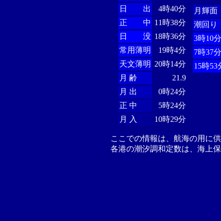
日 出
4時40分
月輝面
正 中
11時38分
潮回り
日 没
18時36分
3時10
常用薄明
19時4分
7時37
天文薄明
20時14分
15時53
月 齢
21.9
月 出
0時24分
正 中
5時24分
月 入
10時29分
ここでの情報は、航海の用に
各港の潮汐調和定数は、海上保