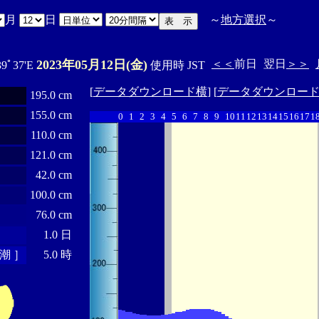
月
日
～
地方選択
～
2023年05月12日(金)
＜＜
前日
翌日
＞＞
39ﾟ37'E
使用時 JST
[
データダウンロード横
] [
データダウンロー
195.0 cm
155.0 cm
0
1
2
3
4
5
6
7
8
9
10
11
12
13
14
15
16
17
1
110.0 cm
121.0 cm
42.0 cm
100.0 cm
76.0 cm
1.0 日
潮 ］
5.0 時