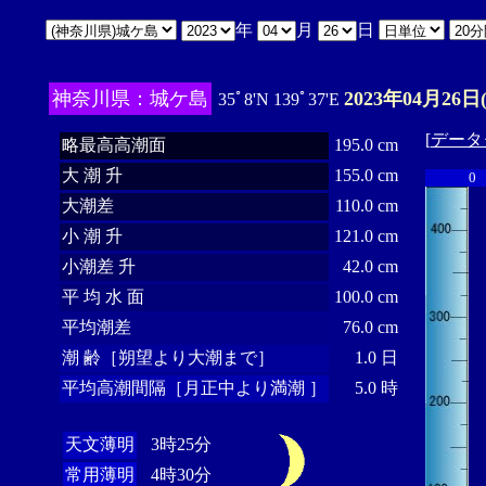
年
月
日
神奈川県：城ケ島
2023年04月26日
35ﾟ8'N 139ﾟ37'E
[
データ
略最高高潮面
195.0 cm
大 潮 升
155.0 cm
0
大潮差
110.0 cm
小 潮 升
121.0 cm
小潮差 升
42.0 cm
平 均 水 面
100.0 cm
平均潮差
76.0 cm
潮 齢［朔望より大潮まで］
1.0 日
平均高潮間隔［月正中より満潮 ］
5.0 時
天文薄明
3時25分
常用薄明
4時30分