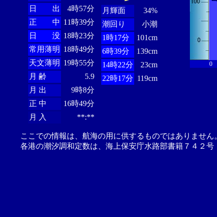
日 出
4時57分
月輝面
34%
正 中
11時39分
潮回り
小潮
日 没
18時23分
1時17分
101cm
常用薄明
18時49分
6時39分
139cm
天文薄明
19時55分
0
14時22分
23cm
月 齢
5.9
22時17分
119cm
月 出
9時8分
正 中
16時49分
月 入
**:**
ここでの情報は、航海の用に供するものではありません
各港の潮汐調和定数は、海上保安庁水路部書籍７４２号