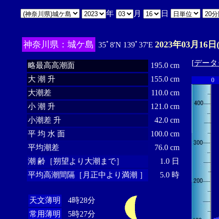
年
月
日
神奈川県：城ケ島
2023年03月16日
35ﾟ8'N 139ﾟ37'E
[
データ
略最高高潮面
195.0 cm
大 潮 升
155.0 cm
0
大潮差
110.0 cm
小 潮 升
121.0 cm
小潮差 升
42.0 cm
平 均 水 面
100.0 cm
平均潮差
76.0 cm
潮 齢［朔望より大潮まで］
1.0 日
平均高潮間隔［月正中より満潮 ］
5.0 時
天文薄明
4時28分
常用薄明
5時27分