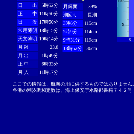
日 出
5時52分
月輝面
39%
正 中
11時50分
潮回り
長潮
日 没
17時50分
3時6分
115cm
常用薄明
18時15分
5時9分
114cm
天文薄明
19時14分
0
9時31分
119cm
月 齢
23.8
18時52分
36cm
月 出
1時49分
正 中
6時33分
月 入
11時17分
ここでの情報は、航海の用に供するものではありません
各港の潮汐調和定数は、海上保安庁水路部書籍７４２号