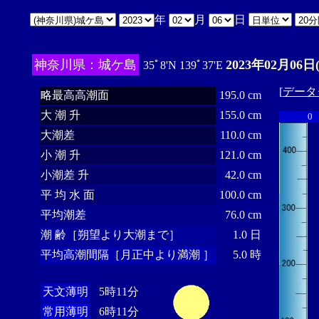
年
月
日
神奈川県：城ケ島
2023年02月06日
35ﾟ8'N 139ﾟ37'E
[
データ
略最高高潮面
195.0 cm
大 潮 升
155.0 cm
0
大潮差
110.0 cm
小 潮 升
121.0 cm
小潮差 升
42.0 cm
平 均 水 面
100.0 cm
平均潮差
76.0 cm
潮 齢［朔望より大潮まで］
1.0 日
平均高潮間隔［月正中より満潮 ］
5.0 時
天文薄明
5時11分
常用薄明
6時11分