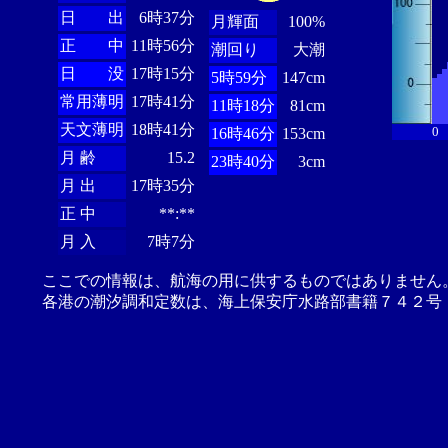
日 出
6時37分
月輝面
100%
正 中
11時56分
潮回り
大潮
日 没
17時15分
5時59分
147cm
常用薄明
17時41分
11時18分
81cm
天文薄明
18時41分
0
16時46分
153cm
月 齢
15.2
23時40分
3cm
月 出
17時35分
正 中
**:**
月 入
7時7分
ここでの情報は、航海の用に供するものではありません
各港の潮汐調和定数は、海上保安庁水路部書籍７４２号