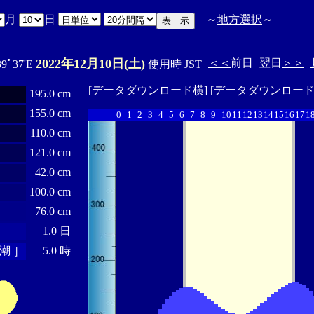
月
日
～
地方選択
～
2022年12月10日(土)
＜＜
前日
翌日
＞＞
39ﾟ37'E
使用時 JST
[
データダウンロード横
] [
データダウンロー
195.0 cm
155.0 cm
0
1
2
3
4
5
6
7
8
9
10
11
12
13
14
15
16
17
1
110.0 cm
121.0 cm
42.0 cm
100.0 cm
76.0 cm
1.0 日
潮 ］
5.0 時