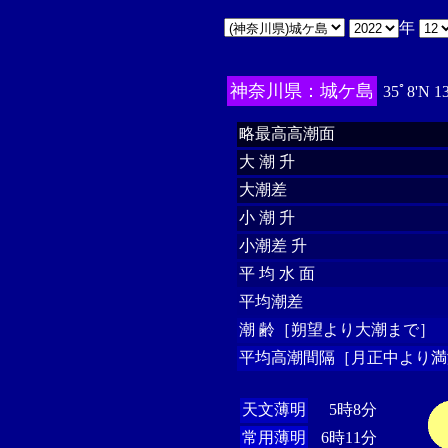
年
神奈川県：城ケ島
35ﾟ8'N 1
略最高高潮面
大 潮 升
大潮差
小 潮 升
小潮差 升
平 均 水 面
平均潮差
潮 齢［朔望より大潮まで］
平均高潮間隔［月正中より満
天文薄明
5時8分
常用薄明
6時11分