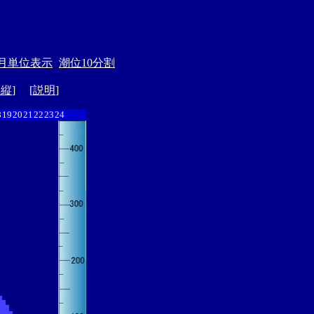
月単位表示
潮位10分割
ド縦
] [
説明
]
8
19
20
21
22
23
24