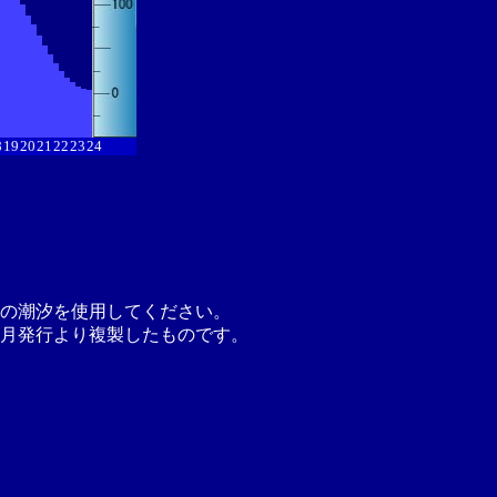
8
19
20
21
22
23
24
の潮汐を使用してください。
月発行より複製したものです。