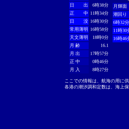
日 出
6時38分
月輝面
正 中
11時34分
潮回り
日 没
16時30分
6時32
常用薄明
16時58分
11時30
天文薄明
18時0分
16時46
月 齢
16.1
月 出
17時57分
正 中
0時46分
月 入
8時27分
ここでの情報は、航海の用に
各港の潮汐調和定数は、海上保