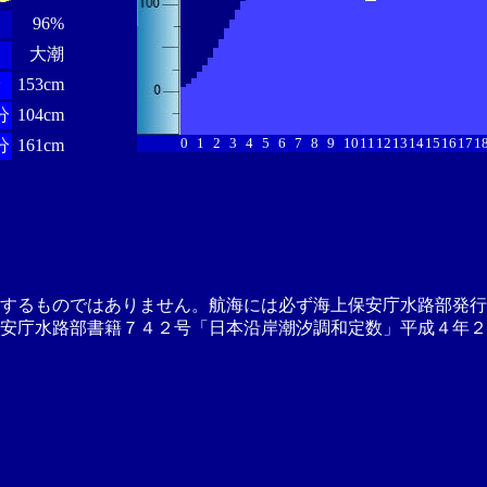
96%
大潮
分
153cm
分
104cm
0
1
2
3
4
5
6
7
8
9
10
11
12
13
14
15
16
17
1
分
161cm
供するものではありません。航海には必ず海上保安庁水路部発行
安庁水路部書籍７４２号「日本沿岸潮汐調和定数」平成４年２