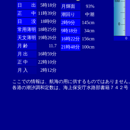
日 出
5時18分
月輝面
93%
正 中
11時39分
潮回り
中潮
日 没
18時0分
2時9分
145cm
常用薄明
18時25分
9時18分
34cm
天文薄明
19時26分
0
16時22分
156cm
月 齢
11.7
21時48分
100cm
月 出
16時59分
正 中
22時10分
月 入
2時12分
ここでの情報は、航海の用に供するものではありません
各港の潮汐調和定数は、海上保安庁水路部書籍７４２号