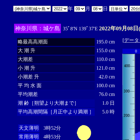
年
月
日
神奈川県：城ケ島
2022年09月08日
35ﾟ8'N 139ﾟ37'E
[
データ
略最高高潮面
195.0 cm
大 潮 升
155.0 cm
0
大潮差
110.0 cm
小 潮 升
121.0 cm
小潮差 升
42.0 cm
平 均 水 面
100.0 cm
平均潮差
76.0 cm
潮 齢［朔望より大潮まで］
1.0 日
平均高潮間隔［月正中より満潮 ］
5.0 時
天文薄明
3時52分
常用薄明
4時53分