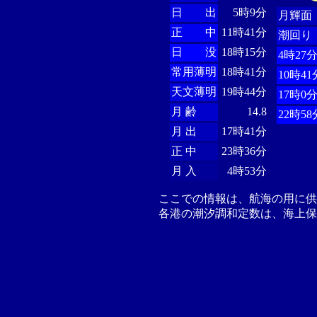
日 出
5時9分
月輝面
正 中
11時41分
潮回り
日 没
18時15分
4時27
常用薄明
18時41分
10時41
天文薄明
19時44分
17時0
月 齢
14.8
22時58
月 出
17時41分
正 中
23時36分
月 入
4時53分
ここでの情報は、航海の用に
各港の潮汐調和定数は、海上保