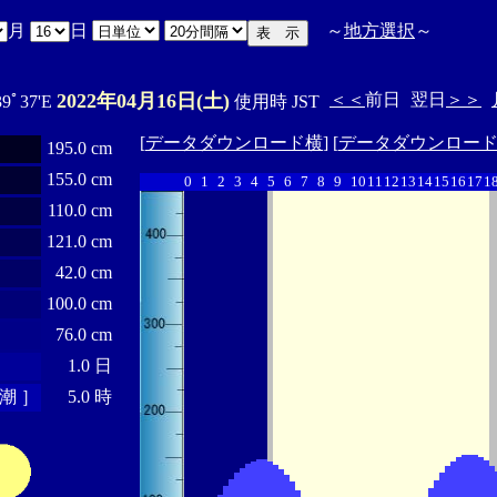
月
日
～
地方選択
～
2022年04月16日(土)
＜＜
前日
翌日
＞＞
39ﾟ37'E
使用時 JST
[
データダウンロード横
] [
データダウンロー
195.0 cm
155.0 cm
0
1
2
3
4
5
6
7
8
9
10
11
12
13
14
15
16
17
1
110.0 cm
121.0 cm
42.0 cm
100.0 cm
76.0 cm
1.0 日
潮 ］
5.0 時