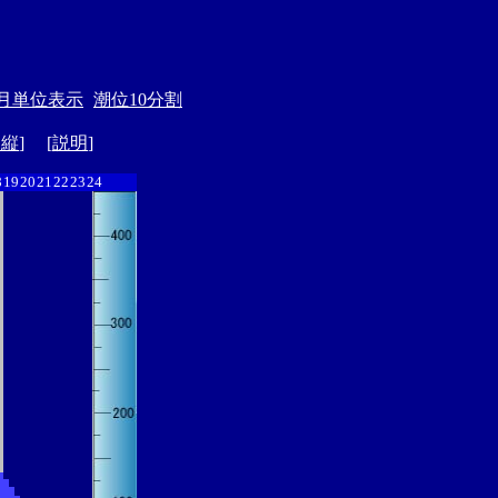
月単位表示
潮位10分割
ド縦
] [
説明
]
8
19
20
21
22
23
24