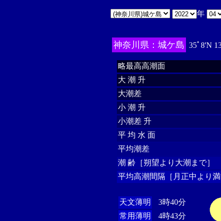
年
神奈川県：城ケ島
35ﾟ8'N 1
略最高高潮面
大 潮 升
大潮差
小 潮 升
小潮差 升
平 均 水 面
平均潮差
潮 齢［朔望より大潮まで］
平均高潮間隔［月正中より満
天文薄明
3時40分
常用薄明
4時43分