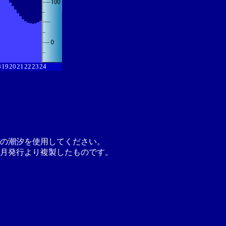
8
19
20
21
22
23
24
の潮汐を使用してください。
月発行より複製したものです。