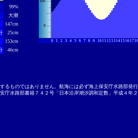
99%
大潮
分
147cm
分
25cm
0
1
2
3
4
5
6
7
8
9
10
11
12
13
14
15
16
17
1
分
153cm
分
46cm
供するものではありません。航海には必ず海上保安庁水路部発行
安庁水路部書籍７４２号「日本沿岸潮汐調和定数」平成４年２