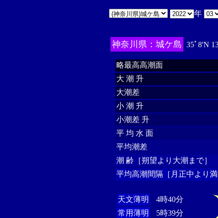
年
神奈川県：城ケ島
35ﾟ8'N 1
略最高高潮面
大 潮 升
大潮差
小 潮 升
小潮差 升
平 均 水 面
平均潮差
潮 齢［朔望より大潮まで］
平均高潮間隔［月正中より満
天文薄明
4時40分
常用薄明
5時39分