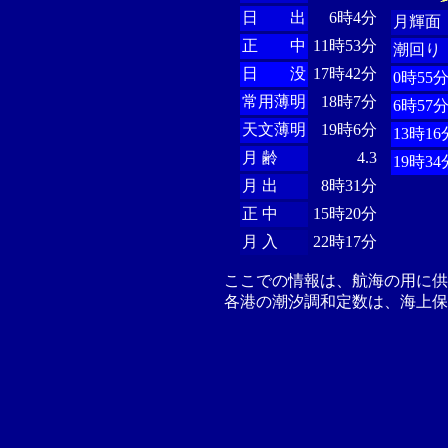
日 出
6時4分
月輝面
正 中
11時53分
潮回り
日 没
17時42分
0時55
常用薄明
18時7分
6時57
天文薄明
19時6分
13時16
月 齢
4.3
19時34
月 出
8時31分
正 中
15時20分
月 入
22時17分
ここでの情報は、航海の用に
各港の潮汐調和定数は、海上保