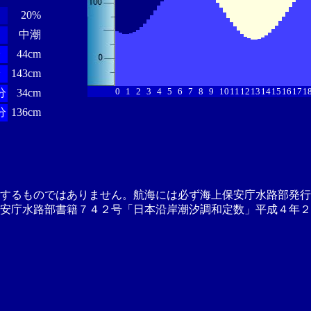
20%
中潮
分
44cm
分
143cm
0
1
2
3
4
5
6
7
8
9
10
11
12
13
14
15
16
17
1
分
34cm
分
136cm
供するものではありません。航海には必ず海上保安庁水路部発行
安庁水路部書籍７４２号「日本沿岸潮汐調和定数」平成４年２