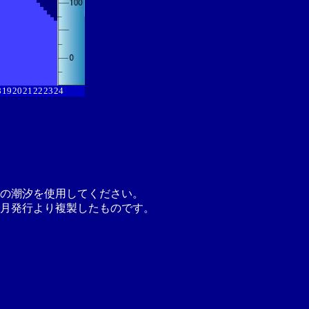
8
19
20
21
22
23
24
の潮汐を使用してください。
月発行より複製したものです。