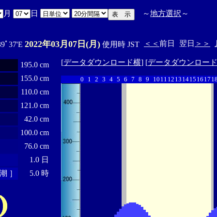
月
日
～
地方選択
～
2022年03月07日(月)
＜＜
前日
翌日
＞＞
39ﾟ37'E
使用時 JST
[
データダウンロード横
] [
データダウンロー
195.0 cm
155.0 cm
0
1
2
3
4
5
6
7
8
9
10
11
12
13
14
15
16
17
1
110.0 cm
121.0 cm
42.0 cm
100.0 cm
76.0 cm
1.0 日
潮 ］
5.0 時