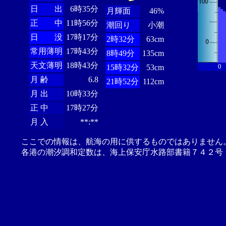
日 出
6時35分
月輝面
46%
正 中
11時56分
潮回り
小潮
日 没
17時17分
2時32分
63cm
常用薄明
17時43分
8時49分
135cm
天文薄明
18時43分
0
15時32分
53cm
月 齢
6.8
21時52分
112cm
月 出
10時33分
正 中
17時27分
月 入
**:**
ここでの情報は、航海の用に供するものではありません
各港の潮汐調和定数は、海上保安庁水路部書籍７４２号