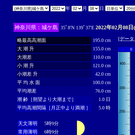
年
月
日
神奈川県：城ケ島
2022年02月08日
35ﾟ8'N 139ﾟ37'E
[
データ
略最高高潮面
195.0 cm
大 潮 升
155.0 cm
0
大潮差
110.0 cm
小 潮 升
121.0 cm
小潮差 升
42.0 cm
平 均 水 面
100.0 cm
平均潮差
76.0 cm
潮 齢［朔望より大潮まで］
1.0 日
平均高潮間隔［月正中より満潮 ］
5.0 時
天文薄明
5時9分
常用薄明
6時9分