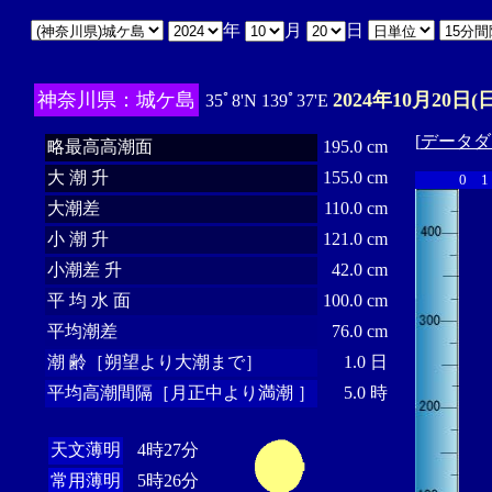
年
月
日
神奈川県：城ケ島
2024年10月20日(日
35ﾟ8'N 139ﾟ37'E
[
データダ
略最高高潮面
195.0 cm
大 潮 升
155.0 cm
0
1
大潮差
110.0 cm
小 潮 升
121.0 cm
小潮差 升
42.0 cm
平 均 水 面
100.0 cm
平均潮差
76.0 cm
潮 齢［朔望より大潮まで］
1.0 日
平均高潮間隔［月正中より満潮 ］
5.0 時
天文薄明
4時27分
常用薄明
5時26分