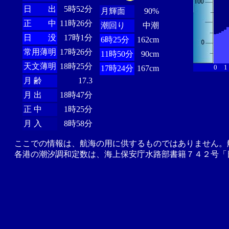
日 出
5時52分
月輝面
90%
正 中
11時26分
潮回り
中潮
日 没
17時1分
6時25分
162cm
常用薄明
17時26分
11時50分
90cm
天文薄明
18時25分
0
1
17時24分
167cm
月 齢
17.3
月 出
18時47分
正 中
1時25分
月 入
8時58分
ここでの情報は、航海の用に供するものではありません。
各港の潮汐調和定数は、海上保安庁水路部書籍７４２号「