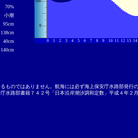
70%
小潮
95cm
138cm
0
1
2
3
4
5
6
7
8
9
10
11
12
13
14
40cm
140cm
するものではありません。航海には必ず海上保安庁水路部発行
安庁水路部書籍７４２号「日本沿岸潮汐調和定数」平成４年２