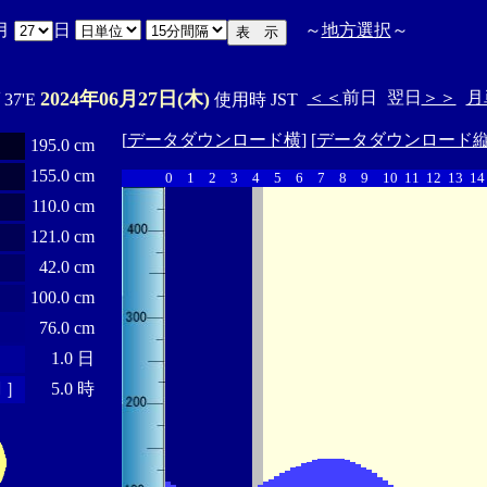
月
日
～
地方選択
～
2024年06月27日(木)
＜＜
前日
翌日
＞＞
月
ﾟ37'E
使用時 JST
[
データダウンロード横
] [
データダウンロード
195.0 cm
155.0 cm
0
1
2
3
4
5
6
7
8
9
10
11
12
13
14
110.0 cm
121.0 cm
42.0 cm
100.0 cm
76.0 cm
1.0 日
 ］
5.0 時