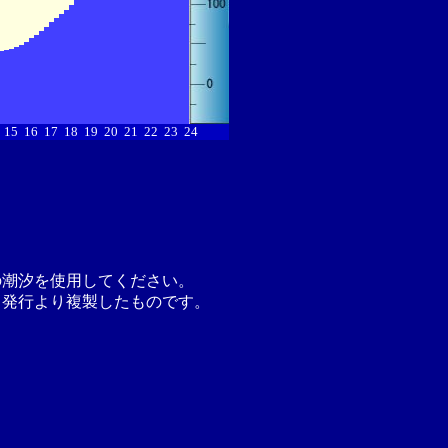
15
16
17
18
19
20
21
22
23
24
の潮汐を使用してください。
月発行より複製したものです。