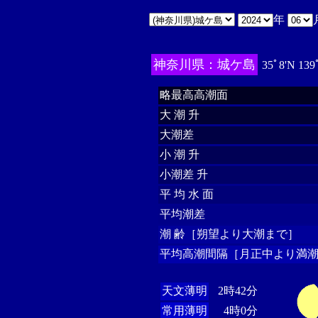
年
神奈川県：城ケ島
35ﾟ8'N 139
略最高高潮面
大 潮 升
大潮差
小 潮 升
小潮差 升
平 均 水 面
平均潮差
潮 齢［朔望より大潮まで］
平均高潮間隔［月正中より満潮
天文薄明
2時42分
常用薄明
4時0分