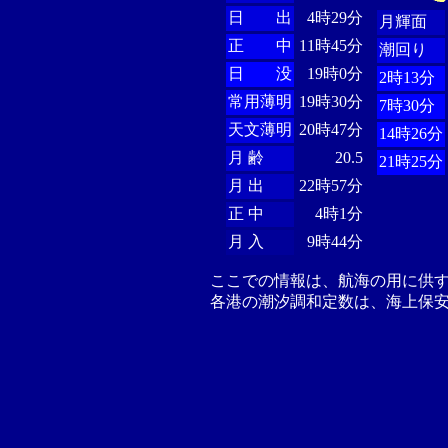
日 出
4時29分
月輝面
正 中
11時45分
潮回り
日 没
19時0分
2時13分
常用薄明
19時30分
7時30分
天文薄明
20時47分
14時26分
月 齢
20.5
21時25分
月 出
22時57分
正 中
4時1分
月 入
9時44分
ここでの情報は、航海の用に供
各港の潮汐調和定数は、海上保