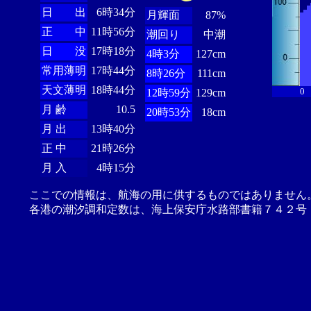
日 出
6時34分
月輝面
87%
正 中
11時56分
潮回り
中潮
日 没
17時18分
4時3分
127cm
常用薄明
17時44分
8時26分
111cm
天文薄明
18時44分
0
12時59分
129cm
月 齢
10.5
20時53分
18cm
月 出
13時40分
正 中
21時26分
月 入
4時15分
ここでの情報は、航海の用に供するものではありません
各港の潮汐調和定数は、海上保安庁水路部書籍７４２号