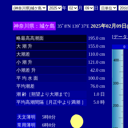
年
月
日
神奈川県：城ケ島
2025年02月09日
35ﾟ8'N 139ﾟ37'E
[
データ
略最高高潮面
195.0 cm
大 潮 升
155.0 cm
0
大潮差
110.0 cm
小 潮 升
121.0 cm
小潮差 升
42.0 cm
平 均 水 面
100.0 cm
平均潮差
76.0 cm
潮 齢［朔望より大潮まで］
1.0 日
平均高潮間隔［月正中より満潮 ］
5.0 時
天文薄明
5時8分
常用薄明
6時8分