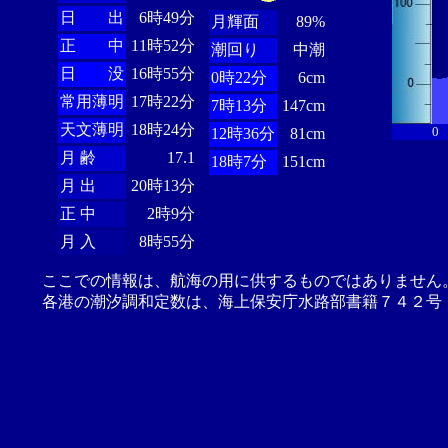
日 出
6時49分
月輝面
89%
正 中
11時52分
潮回り
中潮
日 没
16時55分
0時22分
6cm
常用薄明
17時22分
7時13分
147cm
天文薄明
18時24分
0
12時36分
81cm
月 齢
17.1
18時7分
151cm
月 出
20時13分
正 中
2時9分
月 入
8時55分
ここでの情報は、航海の用に供するものではありません
各港の潮汐調和定数は、海上保安庁水路部書籍７４２号