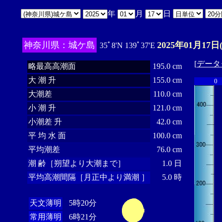
年
月
日
神奈川県：城ケ島
2025年01月17日
35ﾟ8'N 139ﾟ37'E
[
データ
略最高高潮面
195.0 cm
大 潮 升
155.0 cm
0
大潮差
110.0 cm
小 潮 升
121.0 cm
小潮差 升
42.0 cm
平 均 水 面
100.0 cm
平均潮差
76.0 cm
潮 齢［朔望より大潮まで］
1.0 日
平均高潮間隔［月正中より満潮 ］
5.0 時
天文薄明
5時20分
常用薄明
6時21分