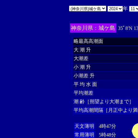
年
神奈川県：城ケ島
35ﾟ8'N 1
略最高高潮面
大 潮 升
大潮差
小 潮 升
小潮差 升
平 均 水 面
平均潮差
潮 齢［朔望より大潮まで］
平均高潮間隔［月正中より満
天文薄明
4時47分
常用薄明
5時48分