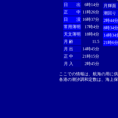
日 出
6時14分
月輝面
正 中
11時26分
潮回り
日 没
16時37分
2時44
常用薄明
17時4分
8時34
天文薄明
18時4分
14時34
月 齢
11.5
21時6
月 出
14時45分
正 中
21時15分
月 入
2時45分
ここでの情報は、航海の用に
各港の潮汐調和定数は、海上保