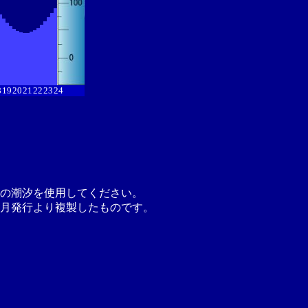
8
19
20
21
22
23
24
の潮汐を使用してください。
月発行より複製したものです。