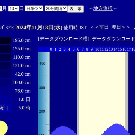
月
日
～
地方選択
～
2024年11月13日(水)
＜＜
前日
翌日
＞＞
39ﾟ37'E
使用時 JST
[
データダウンロード横
] [
データダウンロー
195.0 cm
155.0 cm
0
1
2
3
4
5
6
7
8
9
10
11
12
13
14
15
16
17
1
110.0 cm
121.0 cm
42.0 cm
100.0 cm
76.0 cm
1.0 日
潮 ］
5.0 時