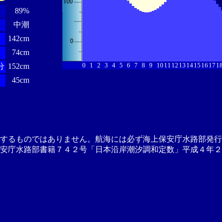
89%
中潮
分
142cm
分
74cm
0
1
2
3
4
5
6
7
8
9
10
11
12
13
14
15
16
17
1
分
152cm
分
45cm
供するものではありません。航海には必ず海上保安庁水路部発行
安庁水路部書籍７４２号「日本沿岸潮汐調和定数」平成４年２