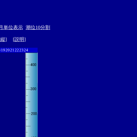
月単位表示
潮位10分割
ド縦
] [
説明
]
8
19
20
21
22
23
24