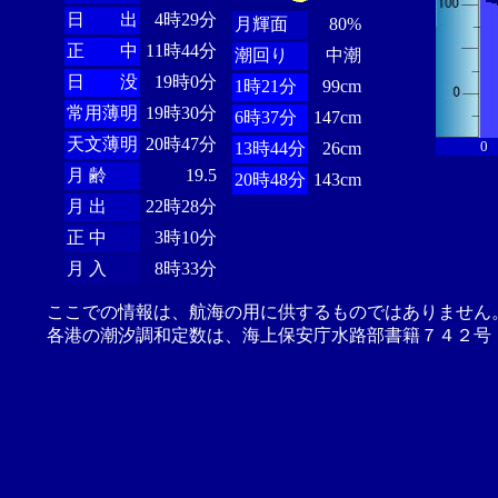
日 出
4時29分
月輝面
80%
正 中
11時44分
潮回り
中潮
日 没
19時0分
1時21分
99cm
常用薄明
19時30分
6時37分
147cm
天文薄明
20時47分
0
13時44分
26cm
月 齢
19.5
20時48分
143cm
月 出
22時28分
正 中
3時10分
月 入
8時33分
ここでの情報は、航海の用に供するものではありません
各港の潮汐調和定数は、海上保安庁水路部書籍７４２号