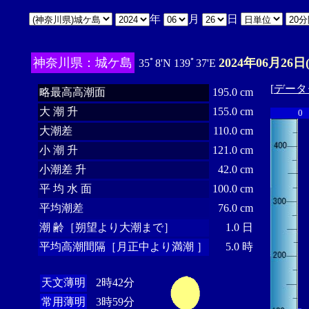
年
月
日
神奈川県：城ケ島
2024年06月26日
35ﾟ8'N 139ﾟ37'E
[
データ
略最高高潮面
195.0 cm
大 潮 升
155.0 cm
0
大潮差
110.0 cm
小 潮 升
121.0 cm
小潮差 升
42.0 cm
平 均 水 面
100.0 cm
平均潮差
76.0 cm
潮 齢［朔望より大潮まで］
1.0 日
平均高潮間隔［月正中より満潮 ］
5.0 時
天文薄明
2時42分
常用薄明
3時59分