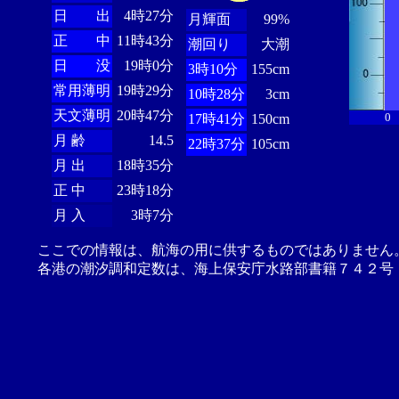
日 出
4時27分
月輝面
99%
正 中
11時43分
潮回り
大潮
日 没
19時0分
3時10分
155cm
常用薄明
19時29分
10時28分
3cm
天文薄明
20時47分
0
17時41分
150cm
月 齢
14.5
22時37分
105cm
月 出
18時35分
正 中
23時18分
月 入
3時7分
ここでの情報は、航海の用に供するものではありません
各港の潮汐調和定数は、海上保安庁水路部書籍７４２号