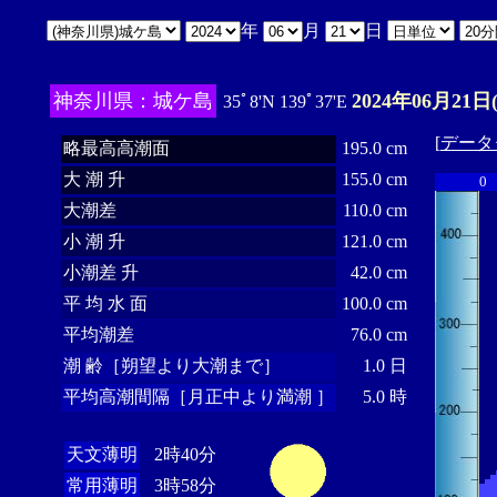
年
月
日
神奈川県：城ケ島
2024年06月21日
35ﾟ8'N 139ﾟ37'E
[
データ
略最高高潮面
195.0 cm
大 潮 升
155.0 cm
0
大潮差
110.0 cm
小 潮 升
121.0 cm
小潮差 升
42.0 cm
平 均 水 面
100.0 cm
平均潮差
76.0 cm
潮 齢［朔望より大潮まで］
1.0 日
平均高潮間隔［月正中より満潮 ］
5.0 時
天文薄明
2時40分
常用薄明
3時58分