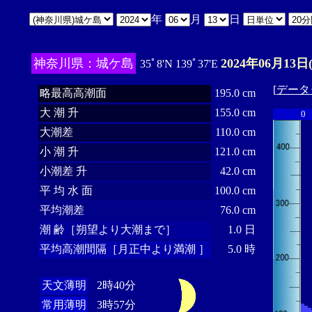
年
月
日
神奈川県：城ケ島
2024年06月13日
35ﾟ8'N 139ﾟ37'E
[
データ
略最高高潮面
195.0 cm
大 潮 升
155.0 cm
0
大潮差
110.0 cm
小 潮 升
121.0 cm
小潮差 升
42.0 cm
平 均 水 面
100.0 cm
平均潮差
76.0 cm
潮 齢［朔望より大潮まで］
1.0 日
平均高潮間隔［月正中より満潮 ］
5.0 時
天文薄明
2時40分
常用薄明
3時57分