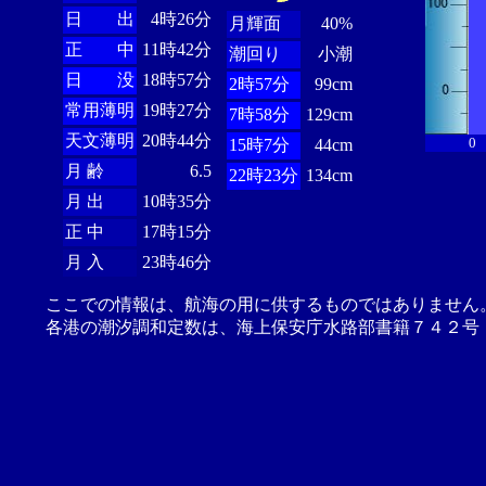
日 出
4時26分
月輝面
40%
正 中
11時42分
潮回り
小潮
日 没
18時57分
2時57分
99cm
常用薄明
19時27分
7時58分
129cm
天文薄明
20時44分
0
15時7分
44cm
月 齢
6.5
22時23分
134cm
月 出
10時35分
正 中
17時15分
月 入
23時46分
ここでの情報は、航海の用に供するものではありません
各港の潮汐調和定数は、海上保安庁水路部書籍７４２号