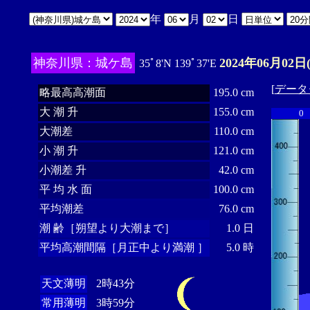
年
月
日
神奈川県：城ケ島
2024年06月02日
35ﾟ8'N 139ﾟ37'E
[
データ
略最高高潮面
195.0 cm
大 潮 升
155.0 cm
0
大潮差
110.0 cm
小 潮 升
121.0 cm
小潮差 升
42.0 cm
平 均 水 面
100.0 cm
平均潮差
76.0 cm
潮 齢［朔望より大潮まで］
1.0 日
平均高潮間隔［月正中より満潮 ］
5.0 時
天文薄明
2時43分
常用薄明
3時59分