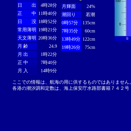
日 出
4時28分
月輝面
24%
正 中
11時40分
潮回り
若潮
日 没
18時52分
0時57分
135cm
常用薄明
19時21分
7時35分
60cm
天文薄明
20時36分
0
13時49分
122cm
月 齢
24.9
19時26分
75cm
月 出
1時22分
正 中
7時40分
月 入
14時9分
ここでの情報は、航海の用に供するものではありません
各港の潮汐調和定数は、海上保安庁水路部書籍７４２号