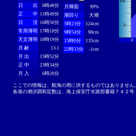
日 出
6時48分
月輝面
99%
正 中
11時49分
潮回り
大潮
日 没
16時50分
5時23分
124cm
常用薄明
17時18分
9時54分
98cm
天文薄明
18時19分
0
15時0分
135cm
月 齢
13.1
22時33分
-1cm
月 出
15時52分
正 中
23時34分
月 入
6時20分
ここでの情報は、航海の用に供するものではありません
各港の潮汐調和定数は、海上保安庁水路部書籍７４２号