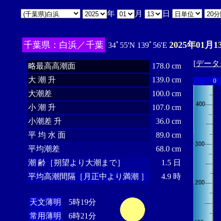
年
月
日
千葉県：白浜／千葉
2025年01月1
34ﾟ55'N 139ﾟ56'E
[
データ
略最高高潮面
178.0 cm
大 潮 升
139.0 cm
0
大潮差
100.0 cm
小 潮 升
107.0 cm
小潮差 升
36.0 cm
平 均 水 面
89.0 cm
平均潮差
68.0 cm
潮 齢［朔望より大潮まで］
1.5 日
平均高潮間隔［月正中より満潮 ］
4.9 時
天文薄明
5時19分
常用薄明
6時21分