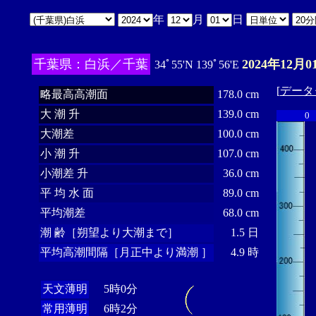
年
月
日
千葉県：白浜／千葉
2024年12月0
34ﾟ55'N 139ﾟ56'E
[
データ
略最高高潮面
178.0 cm
大 潮 升
139.0 cm
0
大潮差
100.0 cm
小 潮 升
107.0 cm
小潮差 升
36.0 cm
平 均 水 面
89.0 cm
平均潮差
68.0 cm
潮 齢［朔望より大潮まで］
1.5 日
平均高潮間隔［月正中より満潮 ］
4.9 時
天文薄明
5時0分
常用薄明
6時2分