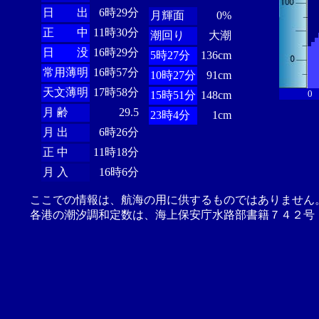
日 出
6時29分
月輝面
0%
正 中
11時30分
潮回り
大潮
日 没
16時29分
5時27分
136cm
常用薄明
16時57分
10時27分
91cm
天文薄明
17時58分
0
15時51分
148cm
月 齢
29.5
23時4分
1cm
月 出
6時26分
正 中
11時18分
月 入
16時6分
ここでの情報は、航海の用に供するものではありません
各港の潮汐調和定数は、海上保安庁水路部書籍７４２号