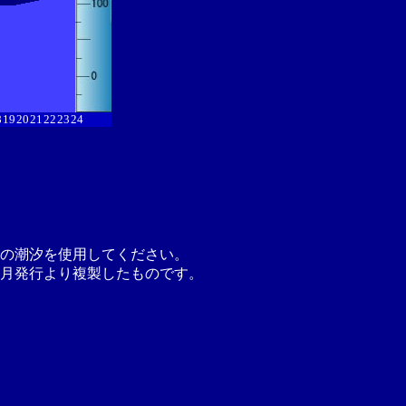
8
19
20
21
22
23
24
の潮汐を使用してください。
月発行より複製したものです。