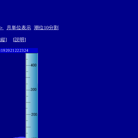
＞
月単位表示
潮位10分割
ド縦
] [
説明
]
8
19
20
21
22
23
24