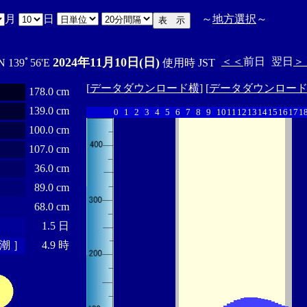
月
日
～
地方選択
～
2024年11月10日(日)
＜＜
前日
翌日
＞
N 139ﾟ56'E
使用時 JST
[
データダウンロード横
] [
データダウンロー
178.0 cm
139.0 cm
0
1
2
3
4
5
6
7
8
9
10
11
12
13
14
15
16
17
1
100.0 cm
107.0 cm
36.0 cm
89.0 cm
68.0 cm
1.5 日
潮 ］
4.9 時