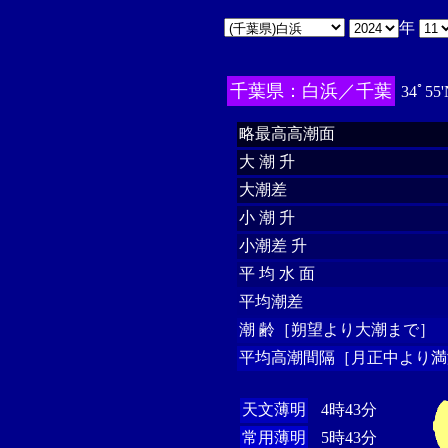
年
千葉県：白浜／千葉
34ﾟ55'
略最高高潮面
大 潮 升
大潮差
小 潮 升
小潮差 升
平 均 水 面
平均潮差
潮 齢［朔望より大潮まで］
平均高潮間隔［月正中より満
天文薄明
4時43分
常用薄明
5時43分