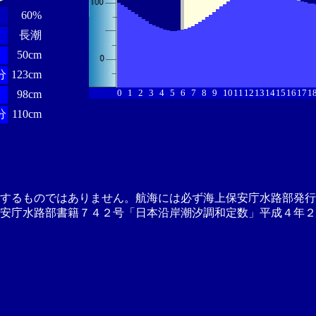
60%
長潮
分
50cm
分
123cm
0
1
2
3
4
5
6
7
8
9
10
11
12
13
14
15
16
17
1
分
98cm
分
110cm
供するものではありません。航海には必ず海上保安庁水路部発行
安庁水路部書籍７４２号「日本沿岸潮汐調和定数」平成４年２