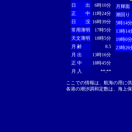
日 出
6時10分
月輝面
正 中
11時24分
潮回り
日 没
16時39分
5時14
常用薄明
17時5分
13時14
天文薄明
18時5分
19時0
月 齢
8.5
23時26
月 出
13時16分
正 中
18時45分
月 入
**:**
ここでの情報は、航海の用に
各港の潮汐調和定数は、海上保