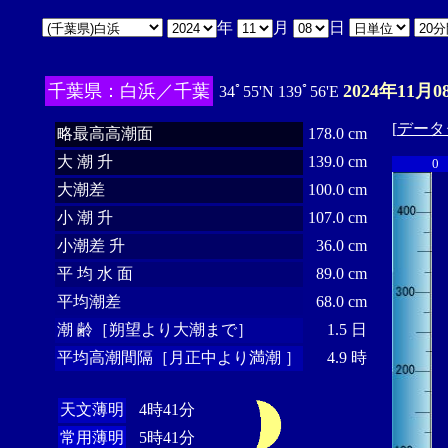
年
月
日
千葉県：白浜／千葉
2024年11月0
34ﾟ55'N 139ﾟ56'E
[
データ
略最高高潮面
178.0 cm
大 潮 升
139.0 cm
0
大潮差
100.0 cm
小 潮 升
107.0 cm
小潮差 升
36.0 cm
平 均 水 面
89.0 cm
平均潮差
68.0 cm
潮 齢［朔望より大潮まで］
1.5 日
平均高潮間隔［月正中より満潮 ］
4.9 時
天文薄明
4時41分
常用薄明
5時41分