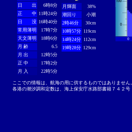
日 出
6時8分
月輝面
38%
正 中
11時24分
潮回り
小潮
日 没
16時40分
2時46分
30cm
常用薄明
17時7分
10時57分
119cm
天文薄明
18時6分
0
14時24分
112cm
月 齢
6.5
19時28分
129cm
月 出
12時5分
正 中
17時2分
月 入
22時5分
ここでの情報は、航海の用に供するものではありません
各港の潮汐調和定数は、海上保安庁水路部書籍７４２号