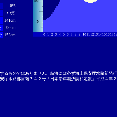
6%
中潮
分
141cm
分
90cm
0
1
2
3
4
5
6
7
8
9
10
11
12
13
14
15
16
17
1
分
153cm
供するものではありません。航海には必ず海上保安庁水路部発行
安庁水路部書籍７４２号「日本沿岸潮汐調和定数」平成４年２