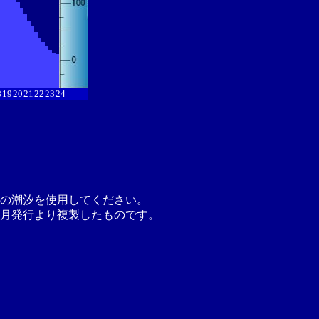
8
19
20
21
22
23
24
の潮汐を使用してください。
月発行より複製したものです。