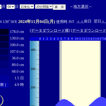
月
日
～
地方選択
～
2024年11月04日(月)
＜＜
前日
翌日
＞
N 139ﾟ56'E
使用時 JST
[
データダウンロード横
] [
データダウンロー
178.0 cm
139.0 cm
0
1
2
3
4
5
6
7
8
9
10
11
12
13
14
15
16
17
1
100.0 cm
107.0 cm
36.0 cm
89.0 cm
68.0 cm
1.5 日
潮 ］
4.9 時