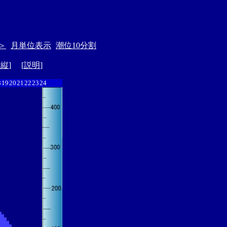
＞
月単位表示
潮位10分割
ド縦
] [
説明
]
8
19
20
21
22
23
24