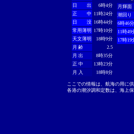
日 出
6時4分
月輝面
正 中
11時24分
潮回り
日 没
16時44分
6時46
常用薄明
17時10分
11時49
天文薄明
18時9分
17時19
月 齢
2.5
月 出
8時35分
正 中
13時23分
月 入
18時8分
ここでの情報は、航海の用に
各港の潮汐調和定数は、海上保