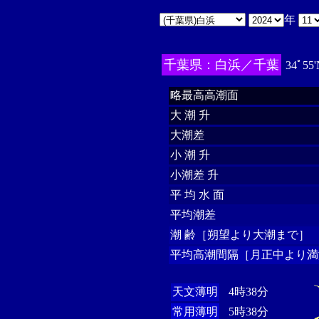
年
千葉県：白浜／千葉
34ﾟ55'
略最高高潮面
大 潮 升
大潮差
小 潮 升
小潮差 升
平 均 水 面
平均潮差
潮 齢［朔望より大潮まで］
平均高潮間隔［月正中より満
天文薄明
4時38分
常用薄明
5時38分