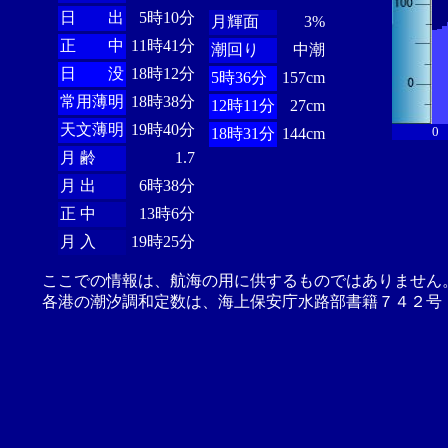
日 出
5時10分
月輝面
3%
正 中
11時41分
潮回り
中潮
日 没
18時12分
5時36分
157cm
常用薄明
18時38分
12時11分
27cm
天文薄明
19時40分
0
18時31分
144cm
月 齢
1.7
月 出
6時38分
正 中
13時6分
月 入
19時25分
ここでの情報は、航海の用に供するものではありません
各港の潮汐調和定数は、海上保安庁水路部書籍７４２号