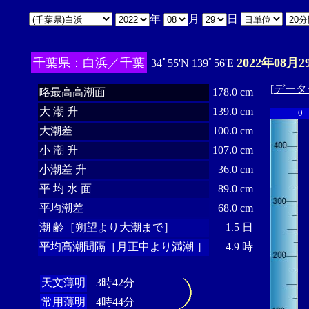
年
月
日
千葉県：白浜／千葉
2022年08月2
34ﾟ55'N 139ﾟ56'E
[
データ
略最高高潮面
178.0 cm
大 潮 升
139.0 cm
0
大潮差
100.0 cm
小 潮 升
107.0 cm
小潮差 升
36.0 cm
平 均 水 面
89.0 cm
平均潮差
68.0 cm
潮 齢［朔望より大潮まで］
1.5 日
平均高潮間隔［月正中より満潮 ］
4.9 時
天文薄明
3時42分
常用薄明
4時44分