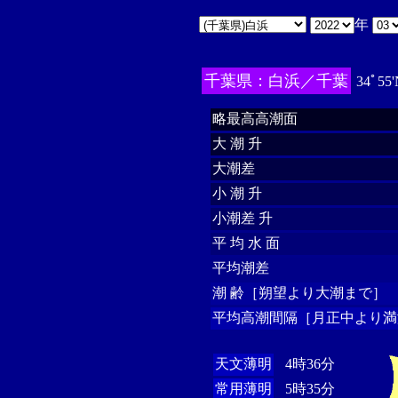
年
千葉県：白浜／千葉
34ﾟ55'
略最高高潮面
大 潮 升
大潮差
小 潮 升
小潮差 升
平 均 水 面
平均潮差
潮 齢［朔望より大潮まで］
平均高潮間隔［月正中より満
天文薄明
4時36分
常用薄明
5時35分