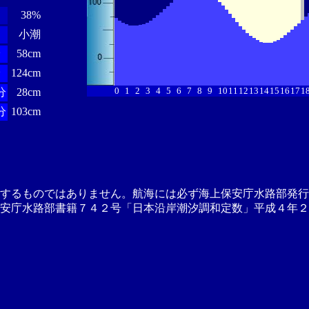
38%
小潮
分
58cm
分
124cm
0
1
2
3
4
5
6
7
8
9
10
11
12
13
14
15
16
17
1
分
28cm
分
103cm
供するものではありません。航海には必ず海上保安庁水路部発行
安庁水路部書籍７４２号「日本沿岸潮汐調和定数」平成４年２