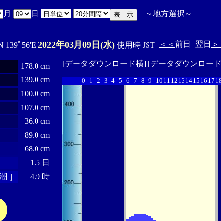
月
日
～
地方選択
～
2022年03月09日(水)
＜＜
前日
翌日
＞
N 139ﾟ56'E
使用時 JST
[
データダウンロード横
] [
データダウンロー
178.0 cm
139.0 cm
0
1
2
3
4
5
6
7
8
9
10
11
12
13
14
15
16
17
1
100.0 cm
107.0 cm
36.0 cm
89.0 cm
68.0 cm
1.5 日
潮 ］
4.9 時