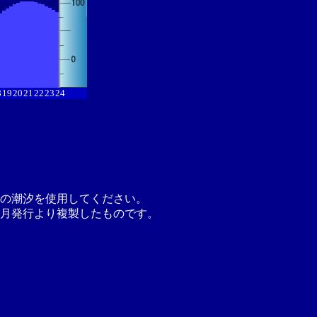
8
19
20
21
22
23
24
の潮汐を使用してください。
月発行より複製したものです。