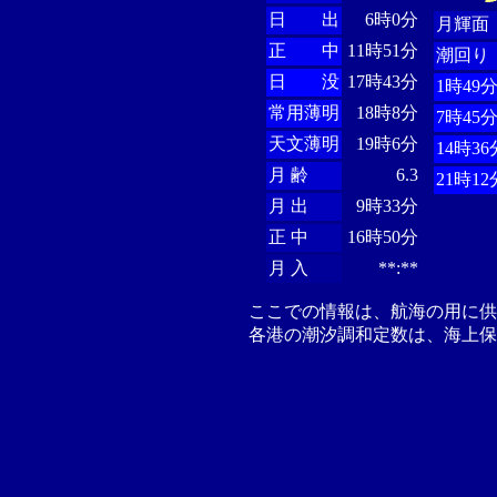
日 出
6時0分
月輝面
正 中
11時51分
潮回り
日 没
17時43分
1時49
常用薄明
18時8分
7時45
天文薄明
19時6分
14時36
月 齢
6.3
21時12
月 出
9時33分
正 中
16時50分
月 入
**:**
ここでの情報は、航海の用に
各港の潮汐調和定数は、海上保