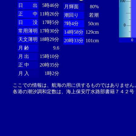
日 出
5時46分
月輝面
80%
正 中
11時26分
潮回り
若潮
日 没
17時5分
7時4分
50cm
常用薄明
17時30分
14時58分
129cm
天文薄明
18時29分
0
20時33分
101cm
月 齢
9.6
月 出
15時10分
正 中
20時35分
月 入
1時2分
ここでの情報は、航海の用に供するものではありません
各港の潮汐調和定数は、海上保安庁水路部書籍７４２号