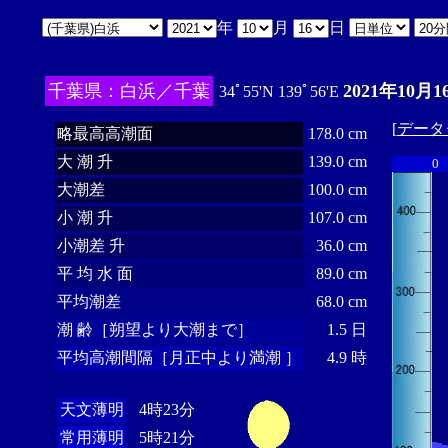
年
月
日
千葉県：白浜／千葉
2021年10月1
34ﾟ55'N 139ﾟ56'E
[
データ
略最高高潮面
178.0 cm
大 潮 升
139.0 cm
0
大潮差
100.0 cm
小 潮 升
107.0 cm
小潮差 升
36.0 cm
平 均 水 面
89.0 cm
平均潮差
68.0 cm
潮 齢［朔望より大潮まで］
1.5 日
平均高潮間隔［月正中より満潮 ］
4.9 時
天文薄明
4時23分
常用薄明
5時21分