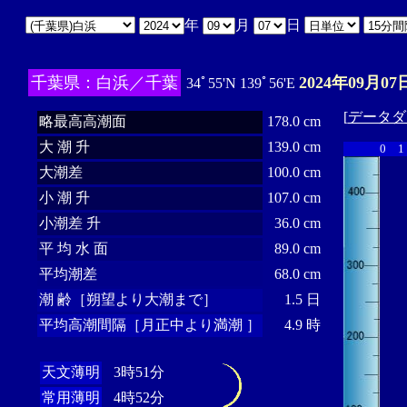
年
月
日
千葉県：白浜／千葉
2024年09月07
34ﾟ55'N 139ﾟ56'E
[
データダ
略最高高潮面
178.0 cm
大 潮 升
139.0 cm
0
1
大潮差
100.0 cm
小 潮 升
107.0 cm
小潮差 升
36.0 cm
平 均 水 面
89.0 cm
平均潮差
68.0 cm
潮 齢［朔望より大潮まで］
1.5 日
平均高潮間隔［月正中より満潮 ］
4.9 時
天文薄明
3時51分
常用薄明
4時52分