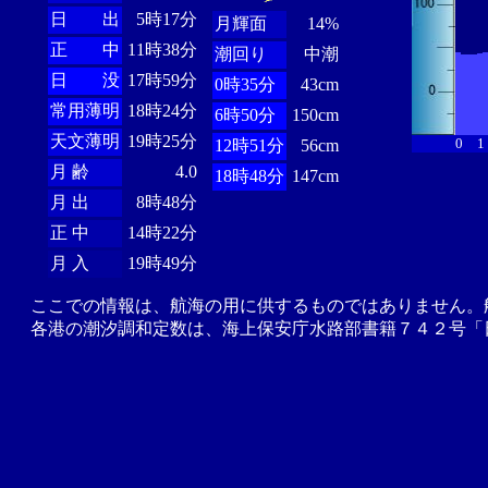
日 出
5時17分
月輝面
14%
正 中
11時38分
潮回り
中潮
日 没
17時59分
0時35分
43cm
常用薄明
18時24分
6時50分
150cm
天文薄明
19時25分
0
1
12時51分
56cm
月 齢
4.0
18時48分
147cm
月 出
8時48分
正 中
14時22分
月 入
19時49分
ここでの情報は、航海の用に供するものではありません。
各港の潮汐調和定数は、海上保安庁水路部書籍７４２号「