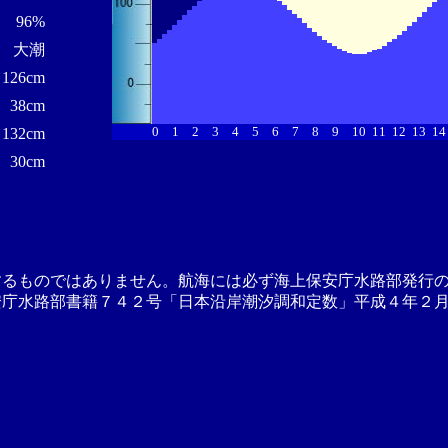
96%
大潮
126cm
38cm
0
1
2
3
4
5
6
7
8
9
10
11
12
13
14
132cm
30cm
するものではありません。航海には必ず海上保安庁水路部発行
安庁水路部書籍７４２号「日本沿岸潮汐調和定数」平成４年２