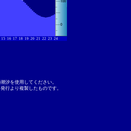
15
16
17
18
19
20
21
22
23
24
の潮汐を使用してください。
月発行より複製したものです。