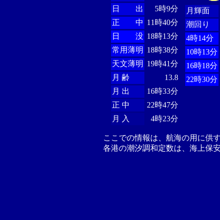
日 出
5時9分
月輝面
正 中
11時40分
潮回り
日 没
18時13分
4時14分
常用薄明
18時38分
10時13分
天文薄明
19時41分
16時18分
月 齢
13.8
22時30分
月 出
16時33分
正 中
22時47分
月 入
4時23分
ここでの情報は、航海の用に供
各港の潮汐調和定数は、海上保