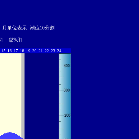
月単位表示
潮位10分割
縦
] [
説明
]
15
16
17
18
19
20
21
22
23
24