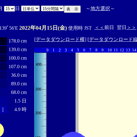
月
日
～
地方選択
～
2022年04月15日(金)
＜＜
前日
翌日
＞＞
 139ﾟ56'E
使用時 JST
[
データダウンロード横
] [
データダウンロード
178.0 cm
139.0 cm
0
1
2
3
4
5
6
7
8
9
10
11
12
13
14
100.0 cm
107.0 cm
36.0 cm
89.0 cm
68.0 cm
1.5 日
 ］
4.9 時