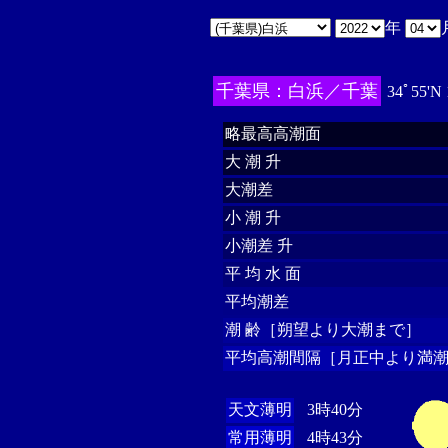
年
千葉県：白浜／千葉
34ﾟ55'N
略最高高潮面
大 潮 升
大潮差
小 潮 升
小潮差 升
平 均 水 面
平均潮差
潮 齢［朔望より大潮まで］
平均高潮間隔［月正中より満潮
天文薄明
3時40分
常用薄明
4時43分