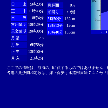
日 出
5時23分
月輝面
8%
正 中
11時43分
潮回り
中潮
日 没
18時4分
5時50分
132cm
常用薄明
18時29分
12時13分
12cm
天文薄明
19時30分
0
1
18時40分
133cm
月 齢
2.8
月 出
6時58分
正 中
13時56分
月 入
21時2分
ここでの情報は、航海の用に供するものではありません。
各港の潮汐調和定数は、海上保安庁水路部書籍７４２号「