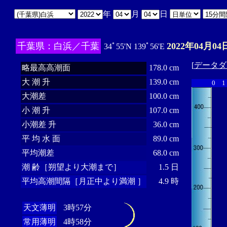
年
月
日
千葉県：白浜／千葉
2022年04月04
34ﾟ55'N 139ﾟ56'E
[
データダ
略最高高潮面
178.0 cm
大 潮 升
139.0 cm
0
1
大潮差
100.0 cm
小 潮 升
107.0 cm
小潮差 升
36.0 cm
平 均 水 面
89.0 cm
平均潮差
68.0 cm
潮 齢［朔望より大潮まで］
1.5 日
平均高潮間隔［月正中より満潮 ］
4.9 時
天文薄明
3時57分
常用薄明
4時58分