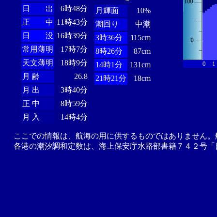
日 出
6時48分
月輝面
10%
正 中
11時43分
潮回り
中潮
日 没
16時39分
3時36分
115cm
常用薄明
17時7分
8時26分
87cm
天文薄明
18時9分
0
1
14時1分
131cm
月 齢
26.8
21時21分
18cm
月 出
3時40分
正 中
8時59分
月 入
14時4分
ここでの情報は、航海の用に供するものではありません。
各港の潮汐調和定数は、海上保安庁水路部書籍７４２号「