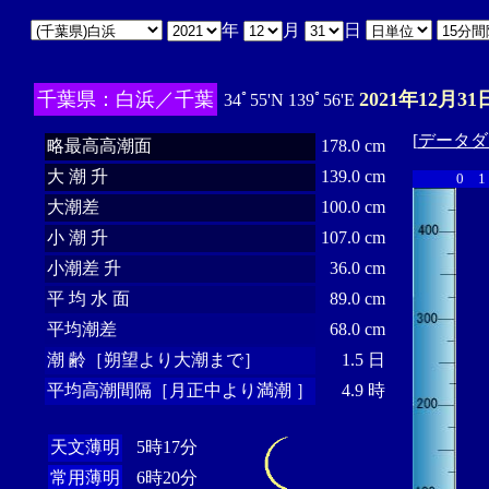
年
月
日
千葉県：白浜／千葉
2021年12月31
34ﾟ55'N 139ﾟ56'E
[
データダ
略最高高潮面
178.0 cm
大 潮 升
139.0 cm
0
1
大潮差
100.0 cm
小 潮 升
107.0 cm
小潮差 升
36.0 cm
平 均 水 面
89.0 cm
平均潮差
68.0 cm
潮 齢［朔望より大潮まで］
1.5 日
平均高潮間隔［月正中より満潮 ］
4.9 時
天文薄明
5時17分
常用薄明
6時20分