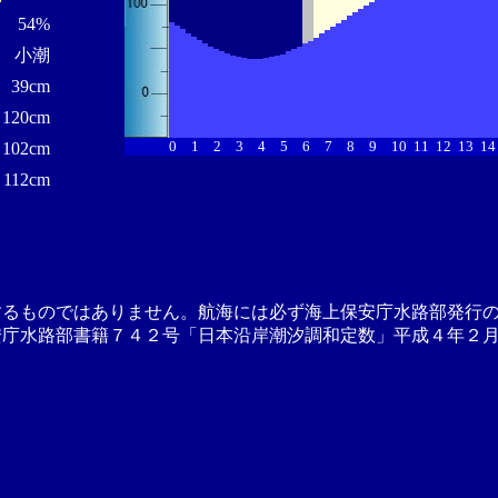
54%
小潮
39cm
120cm
0
1
2
3
4
5
6
7
8
9
10
11
12
13
14
102cm
112cm
するものではありません。航海には必ず海上保安庁水路部発行
安庁水路部書籍７４２号「日本沿岸潮汐調和定数」平成４年２