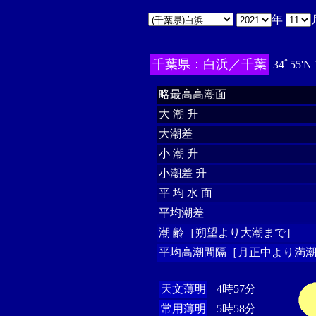
年
千葉県：白浜／千葉
34ﾟ55'N
略最高高潮面
大 潮 升
大潮差
小 潮 升
小潮差 升
平 均 水 面
平均潮差
潮 齢［朔望より大潮まで］
平均高潮間隔［月正中より満潮
天文薄明
4時57分
常用薄明
5時58分