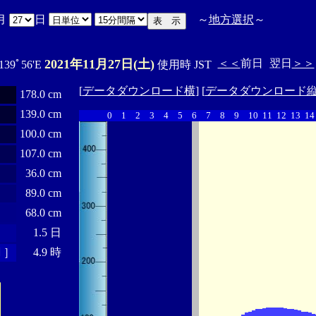
月
日
～
地方選択
～
2021年11月27日(土)
＜＜
前日
翌日
＞＞
 139ﾟ56'E
使用時 JST
[
データダウンロード横
] [
データダウンロード
178.0 cm
139.0 cm
0
1
2
3
4
5
6
7
8
9
10
11
12
13
14
100.0 cm
107.0 cm
36.0 cm
89.0 cm
68.0 cm
1.5 日
 ］
4.9 時