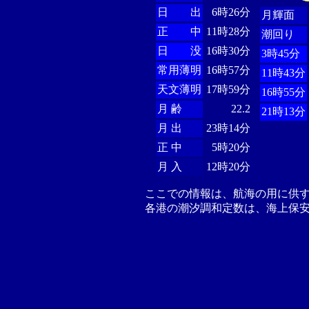
日 出
6時26分
月輝面
正 中
11時28分
潮回り
日 没
16時30分
3時45分
常用薄明
16時57分
11時43分
天文薄明
17時59分
16時55分
月 齢
22.2
21時13分
月 出
23時14分
正 中
5時20分
月 入
12時20分
ここでの情報は、航海の用に供
各港の潮汐調和定数は、海上保