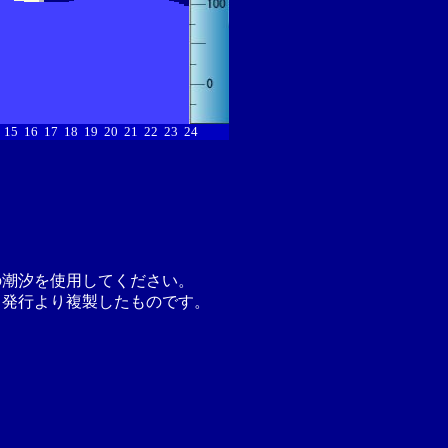
15
16
17
18
19
20
21
22
23
24
の潮汐を使用してください。
月発行より複製したものです。