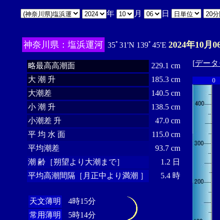
年
月
日
神奈川県：塩浜運河
2024年10月0
35ﾟ31'N 139ﾟ45'E
[
データ
略最高高潮面
229.1 cm
大 潮 升
185.3 cm
0
大潮差
140.5 cm
小 潮 升
138.5 cm
小潮差 升
47.0 cm
平 均 水 面
115.0 cm
平均潮差
93.7 cm
潮 齢［朔望より大潮まで］
1.2 日
平均高潮間隔［月正中より満潮 ］
5.4 時
天文薄明
4時15分
常用薄明
5時14分