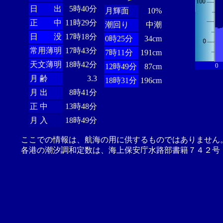
日 出
5時40分
月輝面
10%
正 中
11時29分
潮回り
中潮
日 没
17時18分
0時25分
34cm
常用薄明
17時43分
7時11分
191cm
天文薄明
18時42分
0
12時49分
87cm
月 齢
3.3
18時31分
196cm
月 出
8時41分
正 中
13時48分
月 入
18時49分
ここでの情報は、航海の用に供するものではありません
各港の潮汐調和定数は、海上保安庁水路部書籍７４２号