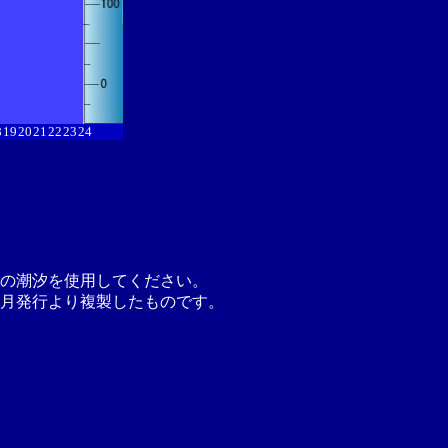
8
19
20
21
22
23
24
の潮汐を使用してください。
月発行より複製したものです。