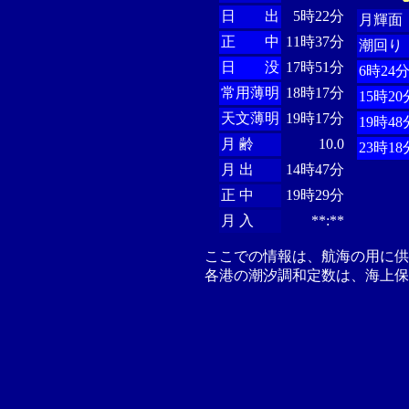
日 出
5時22分
月輝面
正 中
11時37分
潮回り
日 没
17時51分
6時24
常用薄明
18時17分
15時20
天文薄明
19時17分
19時48
月 齢
10.0
23時18
月 出
14時47分
正 中
19時29分
月 入
**:**
ここでの情報は、航海の用に
各港の潮汐調和定数は、海上保