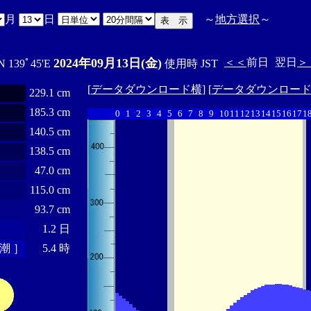
月
日
～
地方選択
～
2024年09月13日(金)
＜＜
前日
翌日
＞
N 139ﾟ45'E
使用時 JST
[
データダウンロード横
] [
データダウンロー
229.1 cm
185.3 cm
0
1
2
3
4
5
6
7
8
9
10
11
12
13
14
15
16
17
1
140.5 cm
138.5 cm
47.0 cm
115.0 cm
93.7 cm
1.2 日
潮 ］
5.4 時