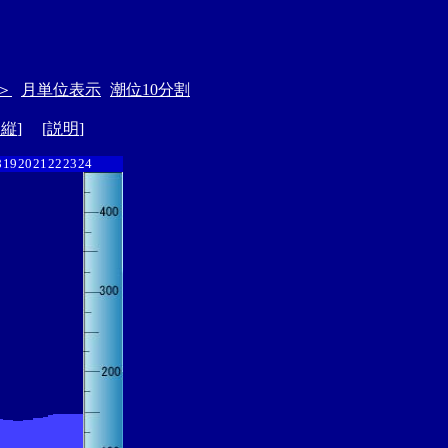
＞
月単位表示
潮位10分割
ド縦
] [
説明
]
8
19
20
21
22
23
24