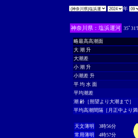
年
神奈川県：塩浜運河
35ﾟ31'
略最高高潮面
大 潮 升
大潮差
小 潮 升
小潮差 升
平 均 水 面
平均潮差
潮 齢［朔望より大潮まで］
平均高潮間隔［月正中より満
天文薄明
3時56分
常用薄明
4時57分