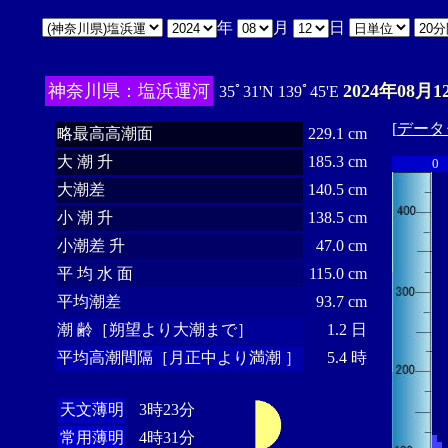
年
月
日
神奈川県：塩浜運河
2024年08月1
35ﾟ31'N 139ﾟ45'E
[
データ
略最高高潮面
229.1 cm
大 潮 升
185.3 cm
0
大潮差
140.5 cm
小 潮 升
138.5 cm
小潮差 升
47.0 cm
平 均 水 面
115.0 cm
平均潮差
93.7 cm
潮 齢［朔望より大潮まで］
1.2 日
平均高潮間隔［月正中より満潮 ］
5.4 時
天文薄明
3時23分
常用薄明
4時31分