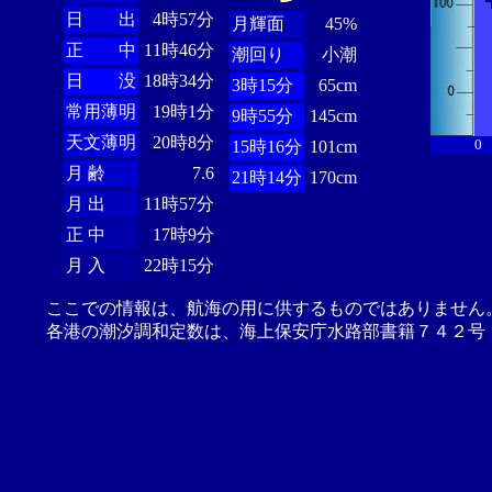
日 出
4時57分
月輝面
45%
正 中
11時46分
潮回り
小潮
日 没
18時34分
3時15分
65cm
常用薄明
19時1分
9時55分
145cm
天文薄明
20時8分
0
15時16分
101cm
月 齢
7.6
21時14分
170cm
月 出
11時57分
正 中
17時9分
月 入
22時15分
ここでの情報は、航海の用に供するものではありません
各港の潮汐調和定数は、海上保安庁水路部書籍７４２号