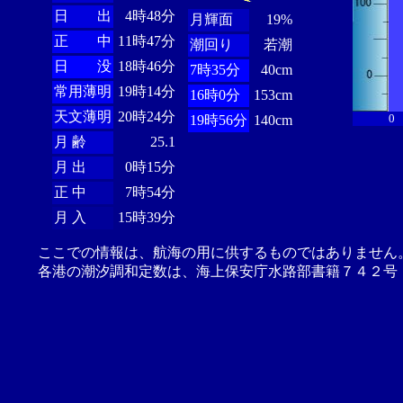
日 出
4時48分
月輝面
19%
正 中
11時47分
潮回り
若潮
日 没
18時46分
7時35分
40cm
常用薄明
19時14分
16時0分
153cm
天文薄明
20時24分
0
19時56分
140cm
月 齢
25.1
月 出
0時15分
正 中
7時54分
月 入
15時39分
ここでの情報は、航海の用に供するものではありません
各港の潮汐調和定数は、海上保安庁水路部書籍７４２号