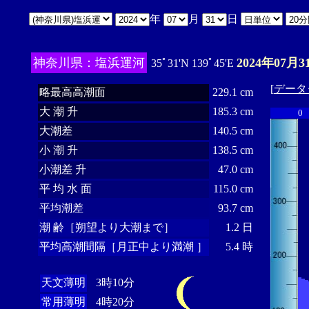
年
月
日
神奈川県：塩浜運河
2024年07月3
35ﾟ31'N 139ﾟ45'E
[
データ
略最高高潮面
229.1 cm
大 潮 升
185.3 cm
0
大潮差
140.5 cm
小 潮 升
138.5 cm
小潮差 升
47.0 cm
平 均 水 面
115.0 cm
平均潮差
93.7 cm
潮 齢［朔望より大潮まで］
1.2 日
平均高潮間隔［月正中より満潮 ］
5.4 時
天文薄明
3時10分
常用薄明
4時20分