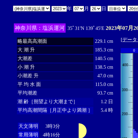
年
月
日
神奈川県：塩浜運河
2023年07月2
35ﾟ31'N 139ﾟ45'E
[
データ
略最高高潮面
229.1 cm
大 潮 升
185.3 cm
0
大潮差
140.5 cm
小 潮 升
138.5 cm
小潮差 升
47.0 cm
平 均 水 面
115.0 cm
平均潮差
93.7 cm
潮 齢［朔望より大潮まで］
1.2 日
平均高潮間隔［月正中より満潮 ］
5.4 時
天文薄明
3時3分
常用薄明
4時16分