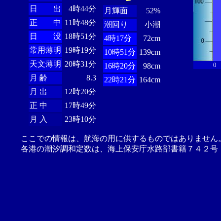
日 出
4時44分
月輝面
52%
正 中
11時48分
潮回り
小潮
日 没
18時51分
4時17分
72cm
常用薄明
19時19分
10時51分
139cm
天文薄明
20時31分
0
16時20分
98cm
月 齢
8.3
22時21分
164cm
月 出
12時20分
正 中
17時49分
月 入
23時10分
ここでの情報は、航海の用に供するものではありません
各港の潮汐調和定数は、海上保安庁水路部書籍７４２号