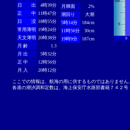
日 出
4時39分
月輝面
2%
正 中
11時47分
潮回り
大潮
日 没
18時55分
5時14分
184cm
常用薄明
19時24分
11時56分
30cm
天文薄明
20時38分
0
19時9分
187cm
月 齢
1.3
月 出
5時32分
正 中
12時56分
月 入
20時12分
ここでの情報は、航海の用に供するものではありません
各港の潮汐調和定数は、海上保安庁水路部書籍７４２号