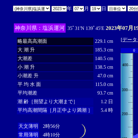
年
月
日
神奈川県：塩浜運河
2023年07月1
35ﾟ31'N 139ﾟ45'E
[
データ
略最高高潮面
229.1 cm
大 潮 升
185.3 cm
0
大潮差
140.5 cm
小 潮 升
138.5 cm
小潮差 升
47.0 cm
平 均 水 面
115.0 cm
平均潮差
93.7 cm
潮 齢［朔望より大潮まで］
1.2 日
平均高潮間隔［月正中より満潮 ］
5.4 時
天文薄明
2時56分
常用薄明
4時10分