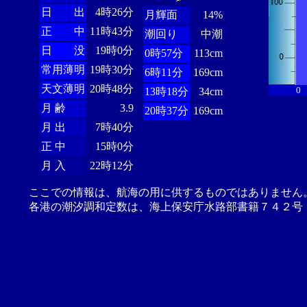
日 出
4時26分
月輝面
14%
正 中
11時43分
潮回り
中潮
日 没
19時0分
0時57分
113cm
常用薄明
19時30分
6時11分
169cm
天文薄明
20時48分
0
13時18分
34cm
月 齢
3.9
20時37分
169cm
月 出
7時40分
正 中
15時0分
月 入
22時12分
ここでの情報は、航海の用に供するものではありません
各港の潮汐調和定数は、海上保安庁水路部書籍７４２号