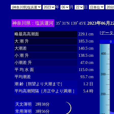
年
月
日
神奈川県：塩浜運河
2023年06月2
35ﾟ31'N 139ﾟ45'E
[
データ
略最高高潮面
229.1 cm
大 潮 升
185.3 cm
0
大潮差
140.5 cm
小 潮 升
138.5 cm
小潮差 升
47.0 cm
平 均 水 面
115.0 cm
平均潮差
93.7 cm
潮 齢［朔望より大潮まで］
1.2 日
平均高潮間隔［月正中より満潮 ］
5.4 時
天文薄明
2時38分
常用薄明
3時56分