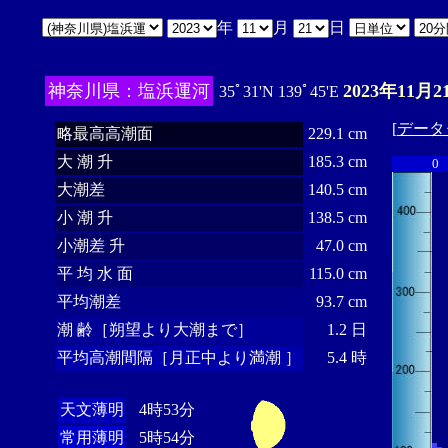
年
月
日
神奈川県：塩浜運河
2023年11月2
35ﾟ31'N 139ﾟ45'E
[
データ
略最高高潮面
229.1 cm
大 潮 升
185.3 cm
0
大潮差
140.5 cm
小 潮 升
138.5 cm
小潮差 升
47.0 cm
平 均 水 面
115.0 cm
平均潮差
93.7 cm
潮 齢［朔望より大潮まで］
1.2 日
平均高潮間隔［月正中より満潮 ］
5.4 時
天文薄明
4時53分
常用薄明
5時54分