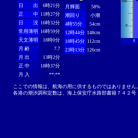
日 出
6時21分
月輝面
58%
正 中
11時27分
潮回り
小潮
日 没
16時32分
4時55分
54cm
常用薄明
16時59分
12時44分
148cm
天文薄明
18時0分
0
18時45分
112cm
月 齢
7.7
23時13分
126cm
月 出
13時2分
正 中
18時37分
月 入
**:**
ここでの情報は、航海の用に供するものではありません
各港の潮汐調和定数は、海上保安庁水路部書籍７４２号