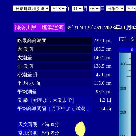
年
月
日
神奈川県：塩浜運河
2023年11月0
35ﾟ31'N 139ﾟ45'E
[
データ
略最高高潮面
229.1 cm
大 潮 升
185.3 cm
0
大潮差
140.5 cm
小 潮 升
138.5 cm
小潮差 升
47.0 cm
平 均 水 面
115.0 cm
平均潮差
93.7 cm
潮 齢［朔望より大潮まで］
1.2 日
平均高潮間隔［月正中より満潮 ］
5.4 時
天文薄明
4時39分
常用薄明
5時39分