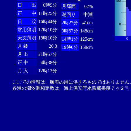
日 出
6時5分
月輝面
62%
正 中
11時25分
潮回り
中潮
日 没
16時44分
2時22分
41cm
常用薄明
17時10分
9時57分
148cm
天文薄明
18時10分
0
14時1分
125cm
月 齢
20.3
19時6分
158cm
月 出
21時57分
正 中
4時38分
月 入
12時13分
ここでの情報は、航海の用に供するものではありません
各港の潮汐調和定数は、海上保安庁水路部書籍７４２号