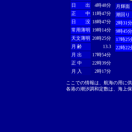
日 出
4時48分
月輝面
正 中
11時47分
潮回り
日 没
18時47分
2時31
常用薄明
19時14分
9時45
天文薄明
20時25分
17時25
月 齢
13.3
22時22
月 出
17時54分
正 中
22時39分
月 入
2時17分
ここでの情報は、航海の用に
各港の潮汐調和定数は、海上保