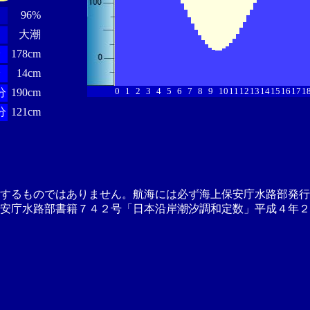
96%
大潮
分
178cm
分
14cm
0
1
2
3
4
5
6
7
8
9
10
11
12
13
14
15
16
17
1
分
190cm
分
121cm
供するものではありません。航海には必ず海上保安庁水路部発行
安庁水路部書籍７４２号「日本沿岸潮汐調和定数」平成４年２