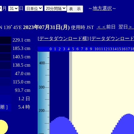
月
日
～
地方選択
～
2023年07月31日(月)
＜＜
前日
翌日
＞
N 139ﾟ45'E
使用時 JST
[
データダウンロード横
] [
データダウンロー
229.1 cm
185.3 cm
0
1
2
3
4
5
6
7
8
9
10
11
12
13
14
15
16
17
1
140.5 cm
138.5 cm
47.0 cm
115.0 cm
93.7 cm
1.2 日
潮 ］
5.4 時