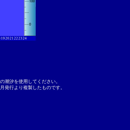
8
19
20
21
22
23
24
の潮汐を使用してください。
月発行より複製したものです。