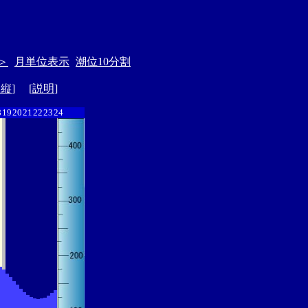
＞
月単位表示
潮位10分割
ド縦
] [
説明
]
8
19
20
21
22
23
24