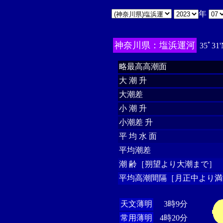
年
神奈川県：塩浜運河
35ﾟ31'
略最高高潮面
大 潮 升
大潮差
小 潮 升
小潮差 升
平 均 水 面
平均潮差
潮 齢［朔望より大潮まで］
平均高潮間隔［月正中より満
天文薄明
3時9分
常用薄明
4時20分