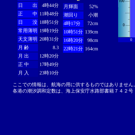
日 出
4時44分
月輝面
52%
正 中
11時48分
潮回り
小潮
日 没
18時51分
4時17分
72cm
常用薄明
19時19分
10時51分
139cm
天文薄明
20時31分
0
16時20分
98cm
月 齢
8.3
22時21分
164cm
月 出
12時20分
正 中
17時49分
月 入
23時10分
ここでの情報は、航海の用に供するものではありません
各港の潮汐調和定数は、海上保安庁水路部書籍７４２号