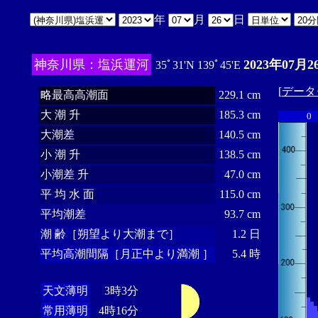
年
月
日
神奈川県：塩浜運河
2023年07月2
35ﾟ31'N 139ﾟ45'E
[
データ
略最高高潮面
229.1 cm
大 潮 升
185.3 cm
0
大潮差
140.5 cm
小 潮 升
138.5 cm
小潮差 升
47.0 cm
平 均 水 面
115.0 cm
平均潮差
93.7 cm
潮 齢［朔望より大潮まで］
1.2 日
平均高潮間隔［月正中より満潮 ］
5.4 時
天文薄明
3時3分
常用薄明
4時16分