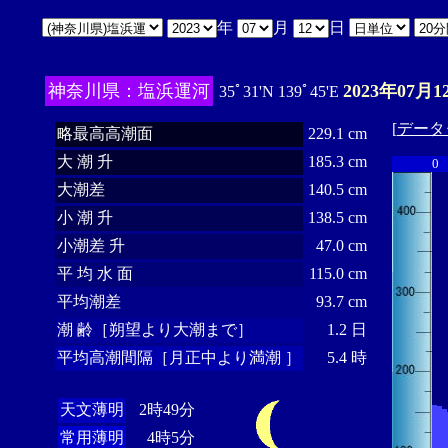
年
月
日
神奈川県：塩浜運河
2023年07月1
35ﾟ31'N 139ﾟ45'E
[
データ
略最高高潮面
229.1 cm
大 潮 升
185.3 cm
0
大潮差
140.5 cm
小 潮 升
138.5 cm
小潮差 升
47.0 cm
平 均 水 面
115.0 cm
平均潮差
93.7 cm
潮 齢［朔望より大潮まで］
1.2 日
平均高潮間隔［月正中より満潮 ］
5.4 時
天文薄明
2時49分
常用薄明
4時5分