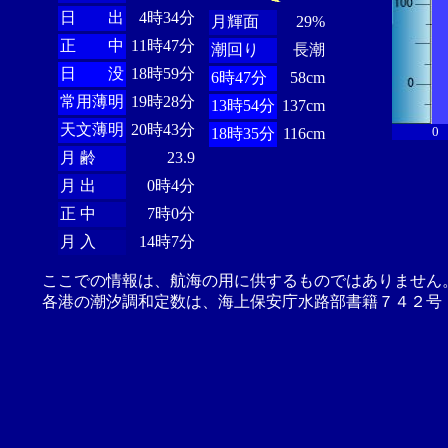
日 出
4時34分
月輝面
29%
正 中
11時47分
潮回り
長潮
日 没
18時59分
6時47分
58cm
常用薄明
19時28分
13時54分
137cm
天文薄明
20時43分
0
18時35分
116cm
月 齢
23.9
月 出
0時4分
正 中
7時0分
月 入
14時7分
ここでの情報は、航海の用に供するものではありません
各港の潮汐調和定数は、海上保安庁水路部書籍７４２号