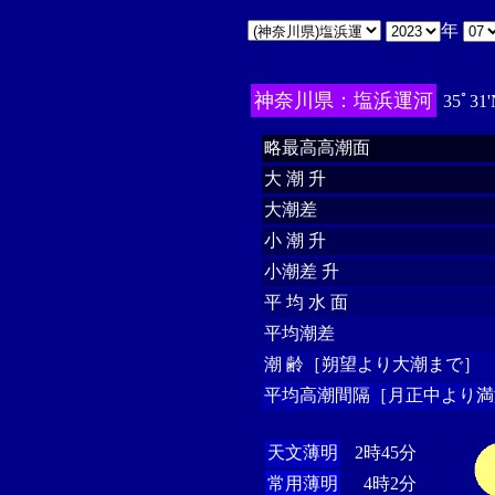
年
神奈川県：塩浜運河
35ﾟ31'
略最高高潮面
大 潮 升
大潮差
小 潮 升
小潮差 升
平 均 水 面
平均潮差
潮 齢［朔望より大潮まで］
平均高潮間隔［月正中より満
天文薄明
2時45分
常用薄明
4時2分