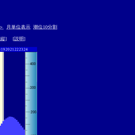
＞
月単位表示
潮位10分割
ド縦
] [
説明
]
8
19
20
21
22
23
24