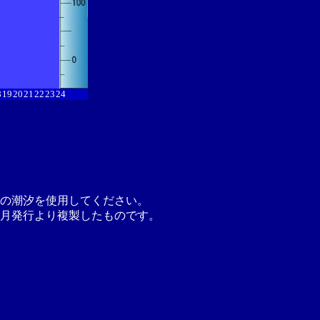
8
19
20
21
22
23
24
の潮汐を使用してください。
月発行より複製したものです。