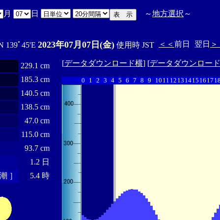
月
日
～
地方選択
～
2023年07月07日(金)
＜＜
前日
翌日
＞
N 139ﾟ45'E
使用時 JST
[
データダウンロード横
] [
データダウンロー
229.1 cm
185.3 cm
0
1
2
3
4
5
6
7
8
9
10
11
12
13
14
15
16
17
1
140.5 cm
138.5 cm
47.0 cm
115.0 cm
93.7 cm
1.2 日
潮 ］
5.4 時