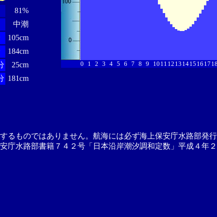
81%
中潮
分
105cm
分
184cm
0
1
2
3
4
5
6
7
8
9
10
11
12
13
14
15
16
17
1
分
25cm
分
181cm
供するものではありません。航海には必ず海上保安庁水路部発行
安庁水路部書籍７４２号「日本沿岸潮汐調和定数」平成４年２