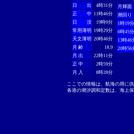
日 出
4時31分
月輝面
正 中
11時46分
潮回り
日 没
19時0分
1時19
常用薄明
19時29分
6時45
天文薄明
20時46分
13時46
月 齢
18.9
20時56
月 出
22時11分
正 中
2時59分
月 入
8時28分
ここでの情報は、航海の用に
各港の潮汐調和定数は、海上保