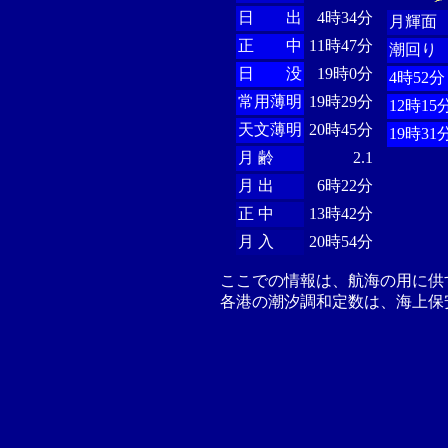
日 出
4時34分
月輝面
正 中
11時47分
潮回り
日 没
19時0分
4時52分
常用薄明
19時29分
12時15
天文薄明
20時45分
19時31
月 齢
2.1
月 出
6時22分
正 中
13時42分
月 入
20時54分
ここでの情報は、航海の用に供
各港の潮汐調和定数は、海上保