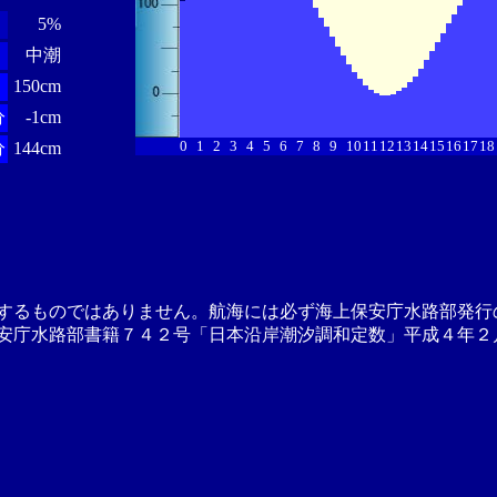
5%
中潮
150cm
分
-1cm
0
1
2
3
4
5
6
7
8
9
10
11
12
13
14
15
16
17
18
分
144cm
するものではありません。航海には必ず海上保安庁水路部発行
安庁水路部書籍７４２号「日本沿岸潮汐調和定数」平成４年２