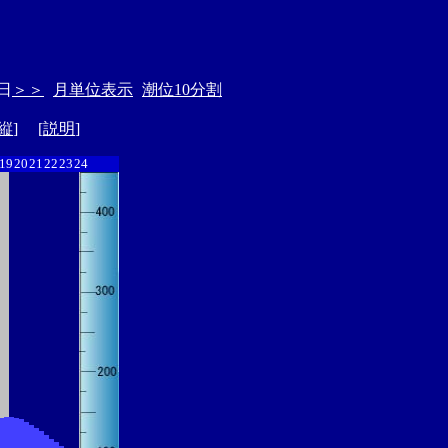
日
＞＞
月単位表示
潮位10分割
縦
] [
説明
]
19
20
21
22
23
24