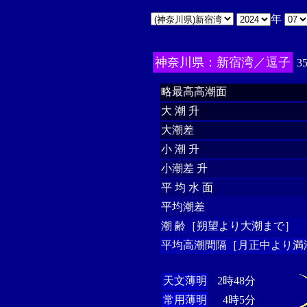
年
神奈川県：新宿湾／逗子
3
略最高高潮面
大 潮 升
大潮差
小 潮 升
小潮差 升
平 均 水 面
平均潮差
潮 齢［朔望より大潮まで］
平均高潮間隔［月正中より満
天文薄明
2時48分
常用薄明
4時5分