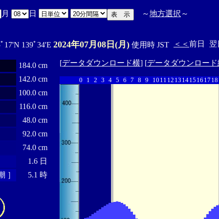
月
日
～
地方選択
～
2024年07月08日(月)
＜＜
前日
翌
5ﾟ17'N 139ﾟ34'E
使用時 JST
[
データダウンロード横
] [
データダウンロード
184.0 cm
142.0 cm
0
1
2
3
4
5
6
7
8
9
10
11
12
13
14
15
16
17
18
100.0 cm
116.0 cm
48.0 cm
92.0 cm
74.0 cm
1.6 日
潮 ］
5.1 時