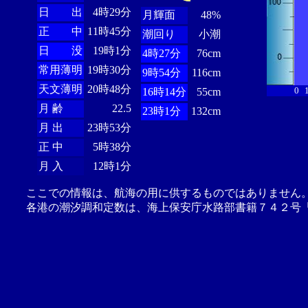
日 出
4時29分
月輝面
48%
正 中
11時45分
潮回り
小潮
日 没
19時1分
4時27分
76cm
常用薄明
19時30分
9時54分
116cm
天文薄明
20時48分
0
16時14分
55cm
月 齢
22.5
23時1分
132cm
月 出
23時53分
正 中
5時38分
月 入
12時1分
ここでの情報は、航海の用に供するものではありません
各港の潮汐調和定数は、海上保安庁水路部書籍７４２号