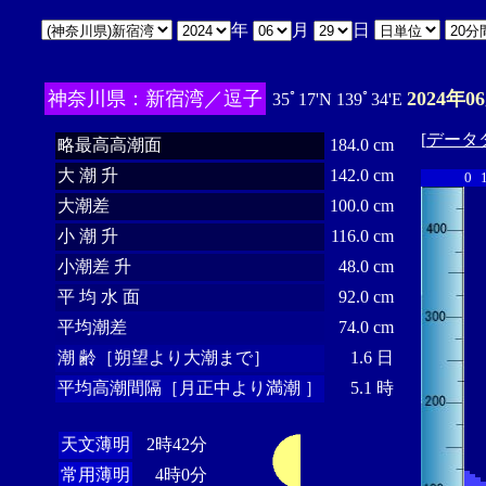
年
月
日
神奈川県：新宿湾／逗子
2024年0
35ﾟ17'N 139ﾟ34'E
[
データ
略最高高潮面
184.0 cm
大 潮 升
142.0 cm
0
大潮差
100.0 cm
小 潮 升
116.0 cm
小潮差 升
48.0 cm
平 均 水 面
92.0 cm
平均潮差
74.0 cm
潮 齢［朔望より大潮まで］
1.6 日
平均高潮間隔［月正中より満潮 ］
5.1 時
天文薄明
2時42分
常用薄明
4時0分