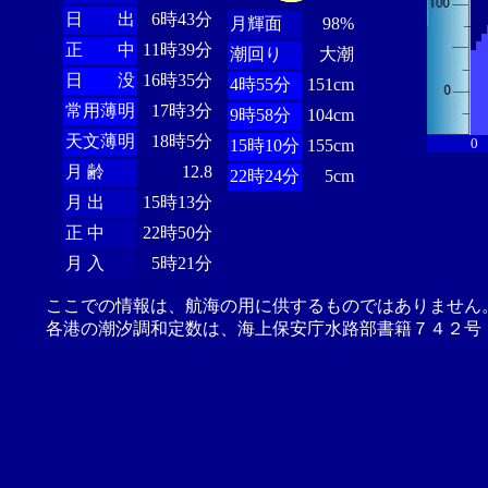
日 出
6時43分
月輝面
98%
正 中
11時39分
潮回り
大潮
日 没
16時35分
4時55分
151cm
常用薄明
17時3分
9時58分
104cm
天文薄明
18時5分
0
15時10分
155cm
月 齢
12.8
22時24分
5cm
月 出
15時13分
正 中
22時50分
月 入
5時21分
ここでの情報は、航海の用に供するものではありません
各港の潮汐調和定数は、海上保安庁水路部書籍７４２号