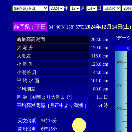
年
月
日
静岡県：下田
2024年12月14日(土)
34ﾟ40'N 138ﾟ57'E
[
データ
略最高高潮面
202.0 cm
大 潮 升
159.0 cm
0
大潮差
116.0 cm
小 潮 升
123.0 cm
小潮差 升
44.0 cm
平 均 水 面
101.0 cm
平均潮差
80.0 cm
潮 齢［朔望より大潮まで］
1.1 日
平均高潮間隔［月正中より満潮 ］
5.4 時
天文薄明
5時13分
常用薄明
6時15分